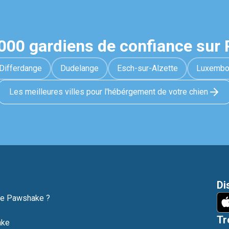
1000 gardiens de confiance sur
Differdange
Dudelange
Esch-sur-Alzette
Luxembo
Les meilleures villes pour l'hébérgement de votre chien
Di
ne Pawshake ?
Tr
ake