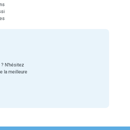
ons
ssi
des
 ? N'hésitez
 la meilleure