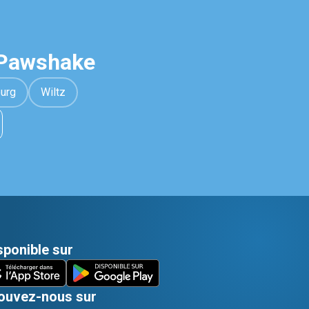
 Pawshake
urg
Wiltz
sponible sur
ouvez-nous sur