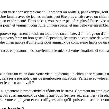
euvent varier considérablement.
Labradors ou Maltais, par exemple, sont
Une famille avec de jeunes enfants peut être plus à l'aise avec un chien 
chien expérimenté. Dans ce cas, vous seriez peut-être plus à l'aise avec 
à jouer, et vraiment construire un lien spécial et une belle vie ensemble.
pouvez également choisir un toutou de race mixte, d'un refuge ou d'un 
que vous ferez un bon geste !
Cependant, les traits de caractère de votre
otre chien auprès d'un refuge pour animaux de compagnie fiable ou un é
 races et personnalités conviennent le mieux à votre situation. Si vous
z inclure un chien dans votre vie quotidienne, un chien ne sera jamais 
cela reste possible dans de nombreuses situations.
Parlez avec votre e
r le chien au travail ?
augmentent la productivité et réduisent le stress.
Comment un employeur p
nt pas aussi amoureux de chiens que vous (pensez aux allergies, à la phob
avec votre employeur
et vos collègues, afin qu'ils puissent discuter et vo
 au besoin ?