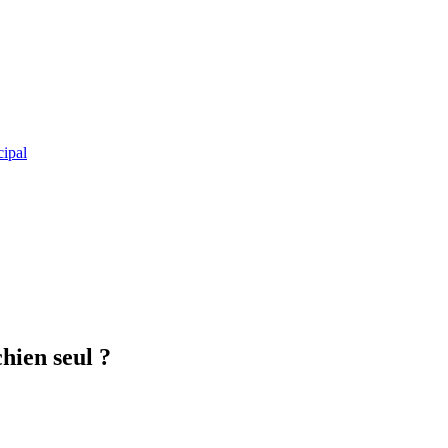
cipal
hien seul ?