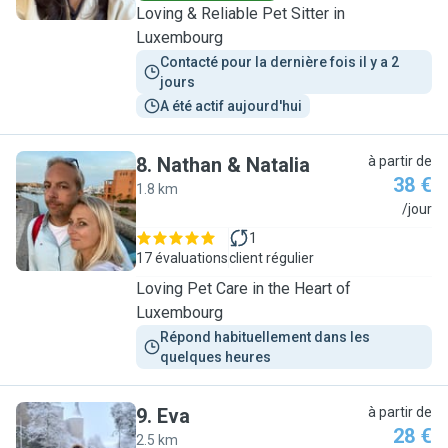
Loving & Reliable Pet Sitter in
Luxembourg
Contacté pour la dernière fois il y a 2 
jours
A été actif aujourd'hui
8
.
Nathan & Natalia
à partir de
38 €
1.8 km
N
/jour
1
17 évaluations
client régulier
Loving Pet Care in the Heart of
Luxembourg
Répond habituellement dans les 
quelques heures
9
.
Eva
à partir de
28 €
2.5 km