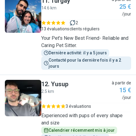
11
.
Turgay
25 €
14.6 km
T
/jour
2
13 évaluations
clients réguliers
Your Pet's New Best Friend- Reliable and
Caring Pet Sitter.
Dernière activité: il y a 5 jours
Contacté pour la dernière fois il y a 2 
jours
12
.
Yusup
à partir de
15 €
2.5 km
Y
/jour
3 évaluations
Experienced with pups of every shape
and size
Calendrier récemment mis à jour