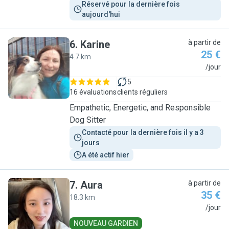
Réservé pour la dernière fois 
aujourd'hui
6
.
Karine
à partir de
25 €
4.7 km
K
/jour
5
16 évaluations
clients réguliers
Empathetic, Energetic, and Responsible
Dog Sitter
Contacté pour la dernière fois il y a 3 
jours
A été actif hier
7
.
Aura
à partir de
35 €
18.3 km
A
/jour
NOUVEAU GARDIEN