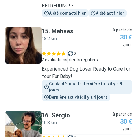
BETREUUNG🐾
A été contacté hier
A été actif hier
15
.
Mehves
à partir de
30 €
18.2 km
M
/jour
2
2 évaluations
clients réguliers
Experienced Dog Lover Ready to Care for
Your Fur Baby!
Contacté pour la dernière fois il y a 8 
jours
Dernière activité: il y a 4 jours
16
.
Sérgio
à partir de
30 €
10.3 km
S
/jour