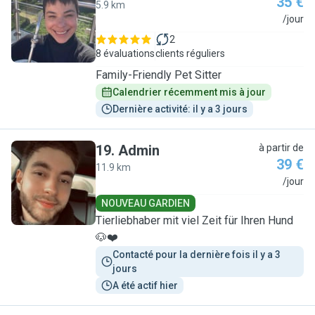
35 €
5.9 km
T
/jour
2
8 évaluations
clients réguliers
Family-Friendly Pet Sitter
Calendrier récemment mis à jour
Dernière activité: il y a 3 jours
19
.
Admin
à partir de
39 €
11.9 km
A
/jour
NOUVEAU GARDIEN
Tierliebhaber mit viel Zeit für Ihren Hund
🐶❤️
Contacté pour la dernière fois il y a 3 
jours
A été actif hier