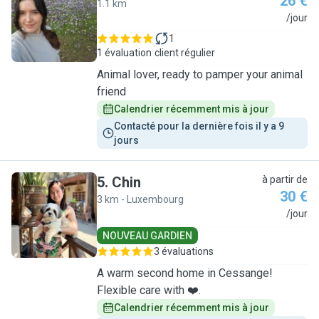
26 €
1.1 km
R
/jour
1
1 évaluation
client régulier
Animal lover, ready to pamper your animal
friend
Calendrier récemment mis à jour
Contacté pour la dernière fois il y a 9 
jours
5
.
Chin
à partir de
30 €
3 km - Luxembourg
C
/jour
NOUVEAU GARDIEN
3 évaluations
A warm second home in Cessange!
Flexible care with ❤️.
Calendrier récemment mis à jour