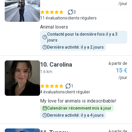
E
/jour
3
11 évaluations
clients réguliers
Animal lovers
Contacté pour la dernière fois il y a 3 
jours
Dernière activité: il y a 2 jours
10
.
Carolina
à partir de
15 €
1.6 km
C
/jour
1
4 évaluations
client régulier
My love for animals is indescribable!
Calendrier récemment mis à jour
Dernière activité: il y a 4 jours
à partir de