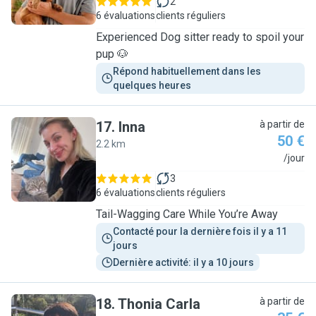
2
6 évaluations
clients réguliers
Experienced Dog sitter ready to spoil your
pup 🐶
Répond habituellement dans les 
quelques heures
17
.
Inna
à partir de
50 €
2.2 km
I
/jour
3
6 évaluations
clients réguliers
Tail-Wagging Care While You’re Away
Contacté pour la dernière fois il y a 11 
jours
Dernière activité: il y a 10 jours
18
.
Thonia Carla
à partir de