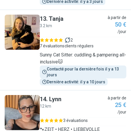
Dernière activité: il y a 3 jours
13
.
Tanja
à partir de
50 €
3.2 km
T
/jour
2
7 évaluations
clients réguliers
Sunny Cat Sitter: cuddling & pampering all-
inclusive🐱
Contacté pour la dernière fois il y a 13 
jours
Dernière activité: il y a 10 jours
14
.
Lynn
à partir de
25 €
12 km
L
/jour
3 évaluations
🐾ZEIT • HERZ • LIEBEVOLLE