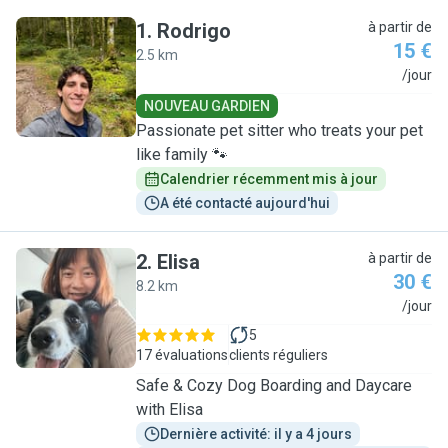
1
.
Rodrigo
à partir de
15 €
2.5 km
R
/jour
NOUVEAU GARDIEN
Passionate pet sitter who treats your pet
like family 🐾
Calendrier récemment mis à jour
A été contacté aujourd'hui
2
.
Elisa
à partir de
30 €
8.2 km
E
/jour
5
17 évaluations
clients réguliers
Safe & Cozy Dog Boarding and Daycare
with Elisa
Dernière activité: il y a 4 jours