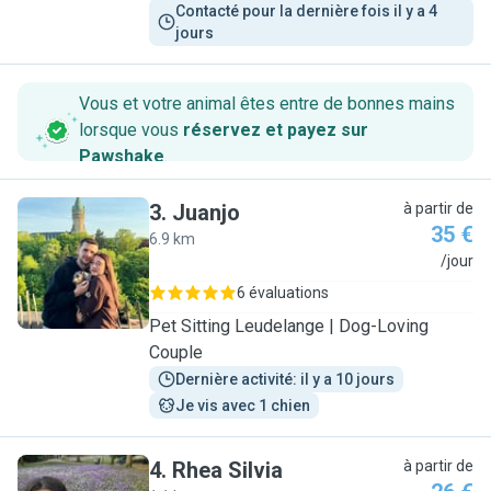
Contacté pour la dernière fois il y a 4 
jours
Vous et votre animal êtes entre de bonnes mains
lorsque vous
réservez et payez sur
Pawshake
.
3
.
Juanjo
à partir de
35 €
6.9 km
J
/jour
6 évaluations
Pet Sitting Leudelange | Dog-Loving
Couple
Dernière activité: il y a 10 jours
Je vis avec 1 chien
4
.
Rhea Silvia
à partir de