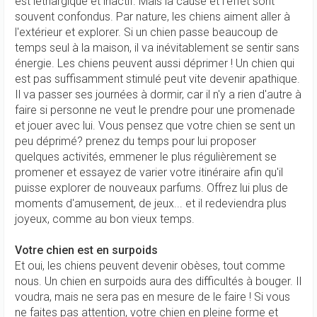
est léthargique et inactif. Mais la cause et l'effet sont
souvent confondus. Par nature, les chiens aiment aller à
l'extérieur et explorer. Si un chien passe beaucoup de
temps seul à la maison, il va inévitablement se sentir sans
énergie. Les chiens peuvent aussi déprimer ! Un chien qui
est pas suffisamment stimulé peut vite devenir apathique.
Il va passer ses journées à dormir, car il n'y a rien d'autre à
faire si personne ne veut le prendre pour une promenade
et jouer avec lui. Vous pensez que votre chien se sent un
peu déprimé? prenez du temps pour lui proposer
quelques activités, emmener le plus régulièrement se
promener et essayez de varier votre itinéraire afin qu'il
puisse explorer de nouveaux parfums. Offrez lui plus de
moments d'amusement, de jeux... et il redeviendra plus
joyeux, comme au bon vieux temps.
Votre chien est en surpoids
Et oui, les chiens peuvent devenir obèses, tout comme
nous. Un chien en surpoids aura des difficultés à bouger. Il
voudra, mais ne sera pas en mesure de le faire ! Si vous
ne faites pas attention, votre chien en pleine forme et