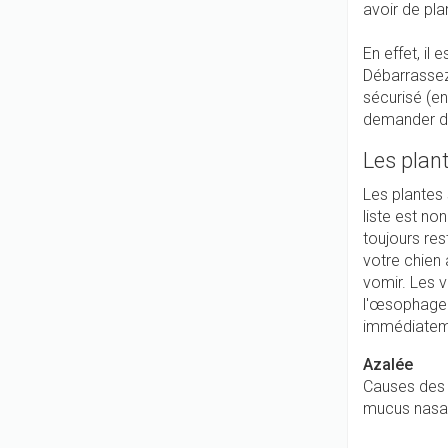
avoir de pl
En effet, il
Débarrassez
sécurisé (en
demander de
Les plan
Les plantes 
liste est no
toujours res
votre chien 
vomir. Les 
l'œsophage.
immédiateme
Azalée
Causes des 
mucus nasal