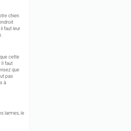
otre chien.
endroit
l faut leur
s.
 que cette
Il faut
pensez que
out pas
s à
s larmes, le