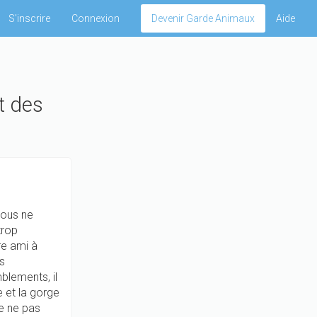
S'inscrire
Connexion
Devenir Garde Animaux
Aide
t des
vous ne
trop
re ami à
s
blements, il
e et la gorge
de ne pas