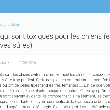
perçu du blog
qui sont toxiques pour les chiens (e
ives sûres)
ake
24/08/2016
plupart des chiens évitent instinctivement les aliments toxiques, 
s être trop prudent. Certaines plantes ont tout simplement l'air 
 ou ont de belles tiges tendres très tentantes .... Est-ce que vot
es a déjà mangé une plante toxique en cachette? Les symptôme
on sont souvent évidents. Ils comprennent le halètement, les trem
spiration sifflante, des vomissements, de la diarrhée, une bouch
erte d'appétit ou de la léthargie. C'est pourquoi, il est préférable 