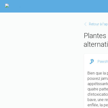
Aller
au
contenu
principal
Retour à l'a
Plantes 
alternat
Pawsh
Bien que la 
pouvez jamai
appétissante
quatre patt
d'intoxicati
bave, une re
enflée, la p