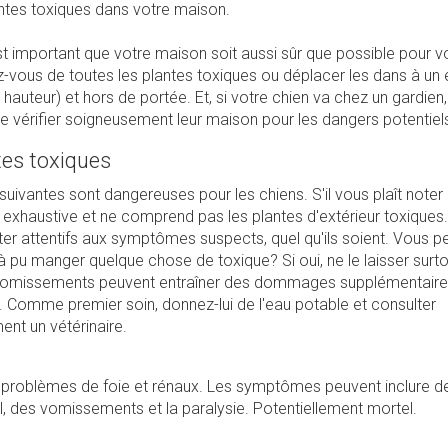
antes toxiques dans votre maison.
 est important que votre maison soit aussi sûr que possible pour v
-vous de toutes les plantes toxiques ou déplacer les dans à un 
 hauteur) et hors de portée. Et, si votre chien va chez un gardien, i
 vérifier soigneusement leur maison pour les dangers potentiel
tes toxiques
suivantes sont dangereuses pour les chiens. S'il vous plaît noter
n exhaustive et ne comprend pas les plantes d'extérieur toxiques. 
ter attentifs aux symptômes suspects, quel qu'ils soient. Vous 
à pu manger quelque chose de toxique? Si oui, ne le laisser surt
vomissements peuvent entraîner des dommages supplémentaire
 Comme premier soin, donnez-lui de l'eau potable et consulter
nt un vétérinaire.
problèmes de foie et rénaux. Les symptômes peuvent inclure de
, des vomissements et la paralysie. Potentiellement mortel.