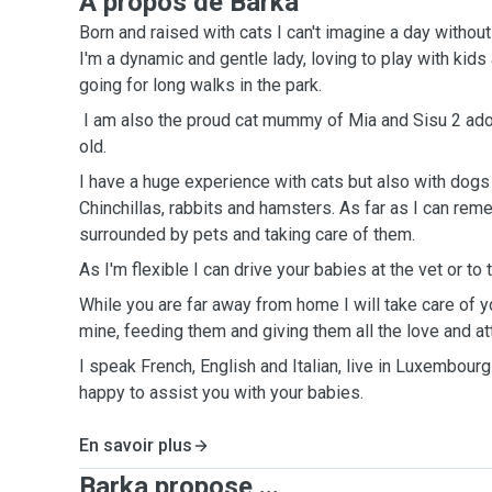
A propos de Barka
Born and raised with cats I can't imagine a day without
I'm a dynamic and gentle lady, loving to play with kids
going for long walks in the park.
I am also the proud cat mummy of Mia and Sisu 2 ado
old.
I have a huge experience with cats but also with dogs
Chinchillas, rabbits and hamsters. As far as I can re
surrounded by pets and taking care of them.
As I'm flexible I can drive your babies at the vet or to
While you are far away from home I will take care of y
mine, feeding them and giving them all the love and at
I speak French, English and Italian, live in Luxembou
happy to assist you with your babies.
En savoir plus
Barka propose ...