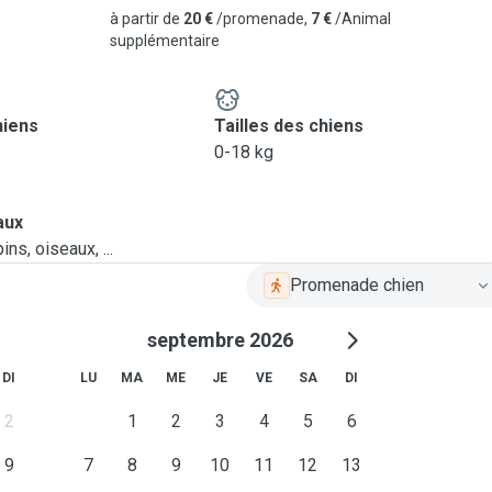
à partir de
20 €
/promenade,
7 €
/Animal
supplémentaire
hiens
Tailles des chiens
0-18 kg
aux
ns, oiseaux, ...
Promenade chien
septembre 2026
DI
LU
MA
ME
JE
VE
SA
DI
2
1
2
3
4
5
6
9
7
8
9
10
11
12
13