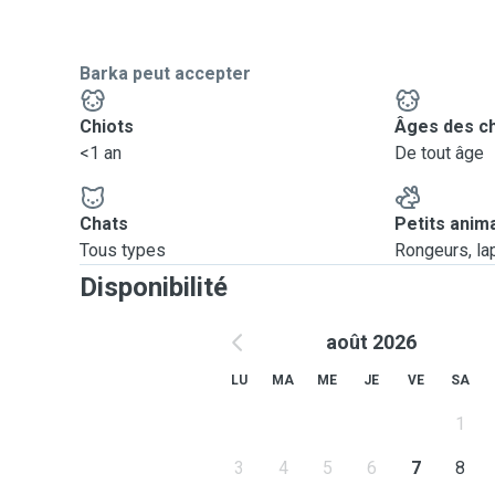
Barka peut accepter
Chiots
Âges des c
<1 an
De tout âge
Chats
Petits anim
Tous types
Rongeurs, lapi
Disponibilité
août 2026
LU
MA
ME
JE
VE
SA
1
3
4
5
6
7
8