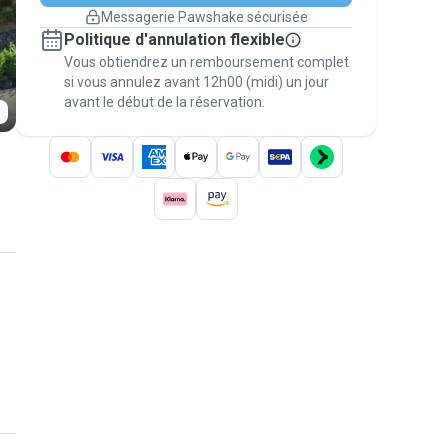
changement de programme.
Messagerie Pawshake sécurisée
Réservations couvertes par
Politique d'annulation flexible
nos garanties
Vous obtiendrez un remboursement complet
Gardez tout sur Pawshake (du premier
message au paiement) pour bénéficier de la
si vous annulez avant 12h00 (midi) un jour
avant le début de la réservation.
Garantie Pawshake
.