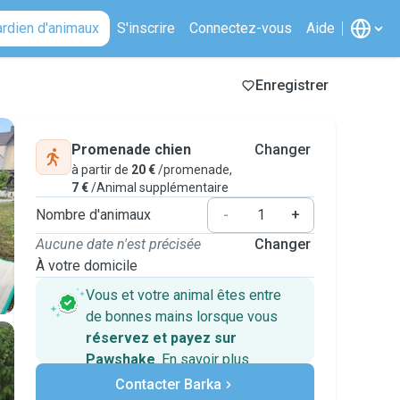
ardien d'animaux
S'inscrire
Connectez-vous
Aide
Enregistrer
Promenade chien
Changer
à partir de
20 €
/promenade,
7 €
/Animal supplémentaire
Nombre d'animaux
-
+
Aucune date n'est précisée
Changer
À votre domicile
Vous et votre animal êtes entre
de bonnes mains lorsque vous
réservez et payez sur
Pawshake
.
En savoir plus
Paiements sécurisés
Contacter Barka
Assistance en cas de