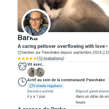
B
Barka
A caring petlover overflowing with love
Gardien sur Pawshake depuis septembre 2024
2
(
10 évaluations
)
Vit avec...
M
S
Actif au sein de la communauté Pawshake
5 clients réguliers
Dernière activité
Répond généraleme
il y a 1 jour
dans un délai de en
heure