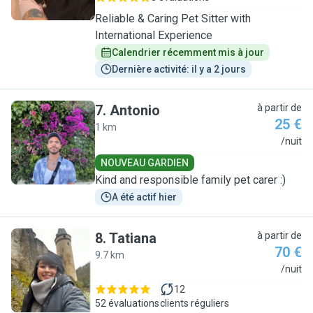
Reliable & Caring Pet Sitter with
International Experience
Calendrier récemment mis à jour
Dernière activité: il y a 2 jours
7
.
Antonio
à partir de
25 €
1 km
A
/nuit
NOUVEAU GARDIEN
Kind and responsible family pet carer :)
A été actif hier
8
.
Tatiana
à partir de
70 €
9.7 km
T
/nuit
12
52 évaluations
clients réguliers