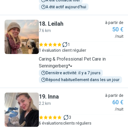
A été contacté hier
A été actif aujourd'hui
18
.
Leilah
à partir de
50 €
7.6 km
L
/nuit
1
1 évaluation
client régulier
Caring & Professional Pet Care in
Senningerberg🐾
Dernière activité: il y a 7 jours
Répond habituellement dans les un jour
19
.
Inna
à partir de
60 €
2.2 km
I
/nuit
3
6 évaluations
clients réguliers