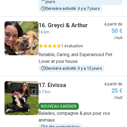
jours
Dernière activité: il y a 7 jours
16
.
Greyci & Arthur
à partir de
50 €
16 km
G
/nuit
1 évaluation
Reliable, Caring, and Experienced Pet
Lover at your house
Dernière activité: il y a 12 jours
17
.
Eivissa
à partir de
25 €
0.7 km
E
/nuit
NOUVEAU GARDIEN
Balades, compagnie & jeux pour vos
animaux