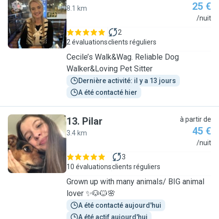
25 €
8.1 km
C
/nuit
2
2 évaluations
clients réguliers
Cecile’s Walk&Wag. Reliable Dog
Walker&Loving Pet Sitter
Dernière activité: il y a 13 jours
A été contacté hier
13
.
Pilar
à partir de
45 €
3.4 km
P
/nuit
3
10 évaluations
clients réguliers
Grown up with many animals/ BIG animal
lover ✨🐶🐱🌸
A été contacté aujourd'hui
A été actif aujourd'hui