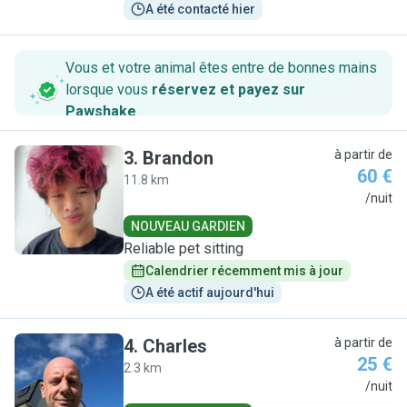
A été contacté hier
Vous et votre animal êtes entre de bonnes mains
lorsque vous
réservez et payez sur
Pawshake
.
3
.
Brandon
à partir de
60 €
11.8 km
B
/nuit
NOUVEAU GARDIEN
Reliable pet sitting
Calendrier récemment mis à jour
A été actif aujourd'hui
4
.
Charles
à partir de
25 €
2.3 km
C
/nuit