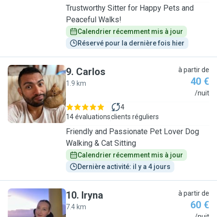
Trustworthy Sitter for Happy Pets and
Peaceful Walks!
Calendrier récemment mis à jour
Réservé pour la dernière fois hier
9
.
Carlos
à partir de
40 €
1.9 km
C
/nuit
4
14 évaluations
clients réguliers
Friendly and Passionate Pet Lover Dog
Walking & Cat Sitting
Calendrier récemment mis à jour
Dernière activité: il y a 4 jours
10
.
Iryna
à partir de
60 €
7.4 km
/nuit