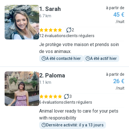
1
.
Sarah
à partir de
45 €
6.7 km
S
/nuit
2
12 évaluations
clients réguliers
Je protège votre maison et prends soin
de vos animaux.
A été contacté hier
A été actif hier
2
.
Paloma
à partir de
26 €
1.1 km
P
/nuit
3
6 évaluations
clients réguliers
Animal lover ready to care for your pets
with responsibility
Dernière activité: il y a 13 jours