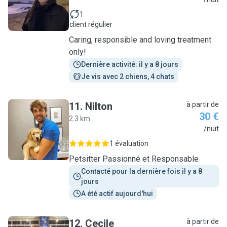
I
1
client régulier
Caring, responsible and loving treatment
only!
Dernière activité: il y a 8 jours
Je vis avec 2 chiens, 4 chats
11
.
Nilton
à partir de
30 €
2.3 km
N
/nuit
1 évaluation
Petsitter Passionné et Responsable
Contacté pour la dernière fois il y a 8 
jours
A été actif aujourd'hui
12
.
Cecile
à partir de