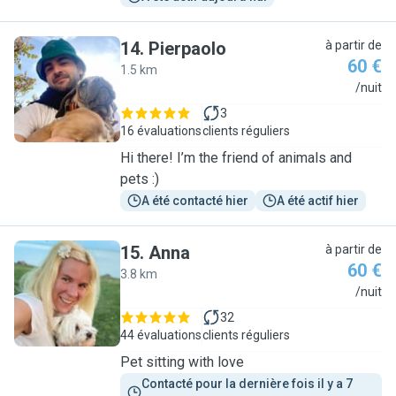
14
.
Pierpaolo
à partir de
60 €
1.5 km
P
/nuit
3
16 évaluations
clients réguliers
Hi there! I’m the friend of animals and
pets :)
A été contacté hier
A été actif hier
15
.
Anna
à partir de
60 €
3.8 km
A
/nuit
32
44 évaluations
clients réguliers
Pet sitting with love
Contacté pour la dernière fois il y a 7 