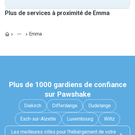
Plus de services à proximité de Emma
Emma
Plus de 1000 gardiens de confiance
sur Pawshake
Diekirch
Differdange
Dudelange
Esch-sur-Alzette
Luxembourg
Wiltz
Les meilleures villes pour l'hébérgement de votre