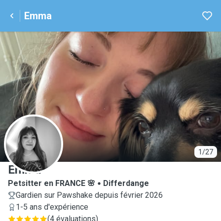
Emma
E
1/27
Emma
Petsitter en FRANCE 🌸
Differdange
Gardien sur Pawshake depuis février 2026
1-5 ans d'expérience
(
4 évaluations
)