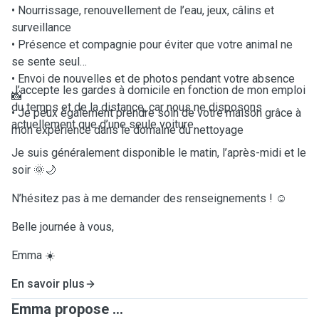
• Nourrissage, renouvellement de l’eau, jeux, câlins et
surveillance
• Présence et compagnie pour éviter que votre animal ne
se sente seul
• Envoi de nouvelles et de photos pendant votre absence
J’accepte les gardes à domicile en fonction de mon emploi
📸
du temps et de la distance, car nous ne disposons
• Je peux également prendre soin de votre maison grâce à
actuellement que d’une seule voiture.
mon expérience dans le domaine du nettoyage
Je suis généralement disponible le matin, l’après-midi et le
soir 🌞🌙
N’hésitez pas à me demander des renseignements ! ☺️
Belle journée à vous,
Emma ☀️
En savoir plus
Emma propose ...