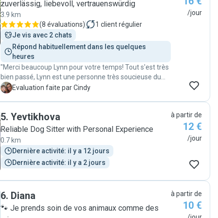
16 €
love and attention he needed. When my dog
zuverlässig, liebevoll, vertrauenswürdig
unfortunately got sick while I was away, Jhosselyne
/jour
3.9 km
handled the situation with such care and attention,
(
8 évaluations
)
1
client régulier
going out of her way to make sure he was comfortable
Je vis avec 2 chats
and safe. One thing I especially appreciated were the
Répond habituellement dans les quelques 
regular updates with lots of pictures. It was so
heures
reassuring to see my dog happy and well-cared for
"Merci beaucoup Lynn pour votre temps! Tout s'est très
even while I was away. I am immensely grateful for her
bien passé, Lynn est une personne très soucieuse du
kindness and professionalism. She’s someone I trust
bien être des animaux qu'elle visite. A bientôt ! "
completely with my pet, and I am so lucky to have
C
Evaluation faite par Cindy
found her. Jhosselyne is truly a compassionate, reliable,
and caring pet sitter."
5
.
Yevtikhova
à partir de
12 €
Reliable Dog Sitter with Personal Experience
/jour
0.7 km
Dernière activité: il y a 12 jours
Dernière activité: il y a 2 jours
6
.
Diana
à partir de
10 €
🐾 Je prends soin de vos animaux comme des
/jour