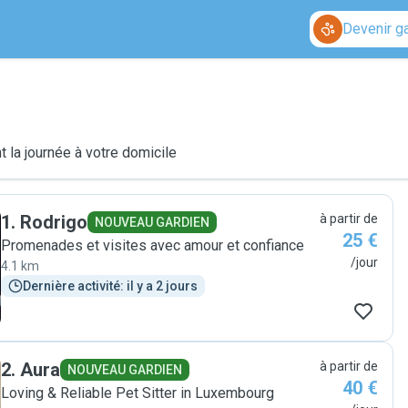
Devenir g
 la journée à votre domicile
1
.
Rodrigo
à partir de
NOUVEAU GARDIEN
25 €
Promenades et visites avec amour et confiance
/jour
4.1 km
Dernière activité: il y a 2 jours
2
.
Aura
à partir de
NOUVEAU GARDIEN
40 €
Loving & Reliable Pet Sitter in Luxembourg