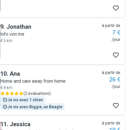
beaucoup d'amour, d'ailleurs mes chats on très vite
apprécier la présence d'Alessandra. je la recommande
à 1000% "
9
.
Jonathan
à partir de
7 €
Info von mir
/jour
4.5 km
10
.
Ana
à partir de
26 €
Home and care away from home
/jour
4.4 km
(
2 évaluations
)
Je vis avec 1 chien
Je vis avec Biggie, un Beagle
11
.
Jessica
à partir de