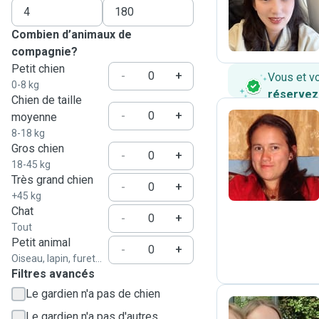
A
Combien d’animaux de
compagnie?
Petit chien
-
+
Vous et v
0-8 kg
réservez
Chien de taille
-
+
moyenne
8-18 kg
Gros chien
J
-
+
18-45 kg
Très grand chien
-
+
+45 kg
Chat
-
+
Tout
Petit animal
-
+
Oiseau, lapin, furet...
Filtres avancés
Le gardien n'a pas de chien
Le gardien n'a pas d'autres