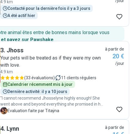
/jour
4.9 km
Contacté pour la dernière fois il y a 3 jours
A été actif hier
otre animal êtes entre de bonnes mains lorsque vous
 et payez sur Pawshake
.
3
.
Jhoss
à partir de
20 €
Your pets will be treated as if they were my own
/jour
with love.
4.9 km
(
33 évaluations
)
11
clients réguliers
Calendrier récemment mis à jour
Dernière activité: il y a 10 jours
"I cannot recommend Jhosselyne highly enough! She
went above and beyond everything she promised in her
description and then some. Not only did she take
T
Evaluation faite par Titaÿna
exceptional care of my dog, keeping him happy,
entertained, and maintaining his routine, but she also
4
.
Lynn
à partir de
spent extra time playing with him, ensuring he got the