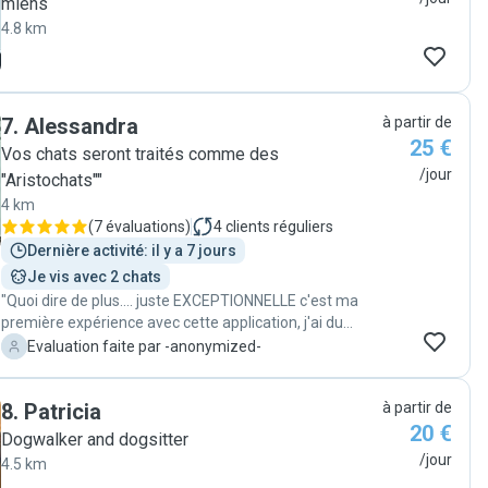
miens
4.8 km
7
.
Alessandra
à partir de
25 €
Vos chats seront traités comme des
/jour
"Aristochats""
4 km
(
7 évaluations
)
4
clients réguliers
Dernière activité: il y a 7 jours
Je vis avec 2 chats
"Quoi dire de plus.... juste EXCEPTIONNELLE c'est ma
première expérience avec cette application, j'ai du
trouvé une personne très rapidement car j'ai pris des
-
Evaluation faite par -anonymized-
vacances sur un coup de tête. Je suis tombée sur le
profile de Alessandra et c'était une évidence. Une
8
.
Patricia
à partir de
personne très gentille et bienveillante tant pour les
20 €
animaux que pour le propriétaire. J'ai reçu à chacun de
Dogwalker and dogsitter
ses passages, des photos de mes chats. Elle s'est
/jour
4.5 km
occupée de mes deux chats Muffin et Cookie avec