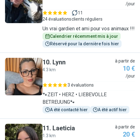
E
/jour
11
24 évaluations
clients réguliers
Un vrai gardien et ami pour vos animaux !!!
Calendrier récemment mis à jour
Réservé pour la dernière fois hier
10
.
Lynn
à partir de
10 €
4.3 km
L
/jour
3 évaluations
🐾ZEIT • HERZ • LIEBEVOLLE
BETREUUNG🐾
A été contacté hier
A été actif hier
11
.
Laeticia
à partir de
20 €
1.3 km