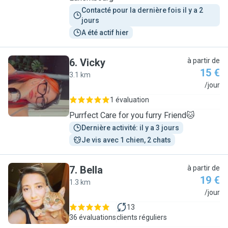
Contacté pour la dernière fois il y a 2 
jours
A été actif hier
6
.
Vicky
à partir de
15 €
3.1 km
V
/jour
1 évaluation
Purrfect Care for you furry Friend🐱
Dernière activité: il y a 3 jours
Je vis avec 1 chien, 2 chats
7
.
Bella
à partir de
19 €
1.3 km
B
/jour
13
36 évaluations
clients réguliers