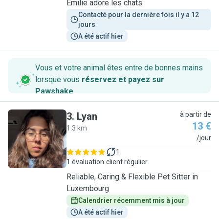
Emilie adore les chats
Contacté pour la dernière fois il y a 12 
jours
A été actif hier
Vous et votre animal êtes entre de bonnes mains
lorsque vous
réservez et payez sur
Pawshake
.
3
.
Lyan
à partir de
13 €
1.3 km
L
/jour
1
1 évaluation
client régulier
Reliable, Caring & Flexible Pet Sitter in
Luxembourg
Calendrier récemment mis à jour
A été actif hier