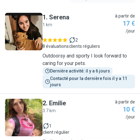
1
.
Serena
à partir de
17 €
1 km
S
/jour
2
8 évaluations
clients réguliers
Outdoorsy and sporty I look forward to
caring for your pets.
Dernière activité: il y a 6 jours
Contacté pour la dernière fois il y a 11 
jours
2
.
Emilie
à partir de
10 €
3.7 km
E
/jour
1
client régulier