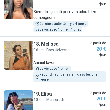
B
/jour
Bien-être garanti pour vos adorables
compagnons
Dernière activité: il y a 4 jours
Je vis avec 1 chien, 1 chat
18
.
Melissa
à partir de
20 €
0.6 km - Esch-Uelzecht
M
/jour
Animal lover
Je vis avec 1 chien
Répond habituellement dans les une 
heure
19
.
Elisa
à partir de
20 €
4.8 km - Monnerech
E
/jour