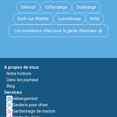
Diekirch
Differdange
Dudelange
Esch-sur-Alzette
Luxembourg
Wiltz
Les meilleures villes pour la garde d'animaux
A propos de nous
Notre histoire
Dans les journaux
Blog
Services
Hébergement
Garderie pour chien
Gardiennage de maison