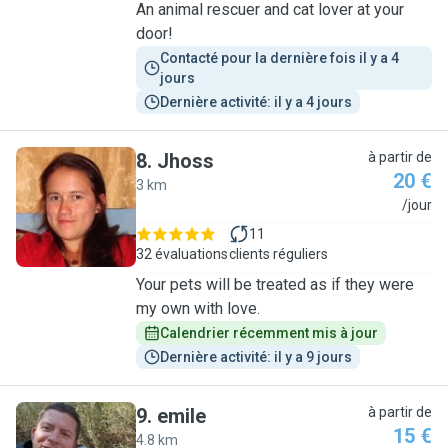
An animal rescuer and cat lover at your
door!
Contacté pour la dernière fois il y a 4 
jours
Dernière activité: il y a 4 jours
8
.
Jhoss
à partir de
20 €
3 km
J
/jour
11
32 évaluations
clients réguliers
Your pets will be treated as if they were
my own with love.
Calendrier récemment mis à jour
Dernière activité: il y a 9 jours
9
.
emile
à partir de
15 €
4.8 km