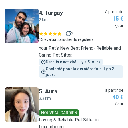
4
.
Turgay
à partir de
15 €
2 km
T
/jour
2
13 évaluations
clients réguliers
Your Pet's New Best Friend- Reliable and
Caring Pet Sitter.
Dernière activité: il y a 5 jours
Contacté pour la dernière fois il y a 2 
jours
5
.
Aura
à partir de
40 €
3.3 km
A
/jour
NOUVEAU GARDIEN
Loving & Reliable Pet Sitter in
Luxembourg