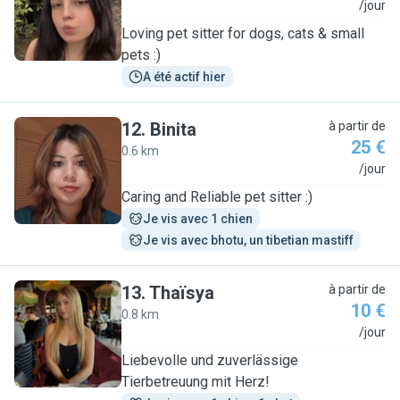
L
/jour
Loving pet sitter for dogs, cats & small
pets :)
A été actif hier
12
.
Binita
à partir de
25 €
0.6 km
B
/jour
Caring and Reliable pet sitter :)
Je vis avec 1 chien
Je vis avec bhotu, un tibetian mastiff
13
.
Thaïsya
à partir de
10 €
0.8 km
T
/jour
Liebevolle und zuverlässige
Tierbetreuung mit Herz!