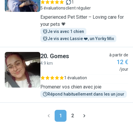
1
5 évaluations
client régulier
Experienced Pet Sitter – Loving care for
your pets 💗
Je vis avec 1 chien
Je vis avec Lassie ❤️, un Yorky Mix
20
.
Gomes
à partir de
12 €
4.9 km
G
/jour
1 évaluation
Promener vos chien avec joie
Répond habituellement dans les un jour
1
2