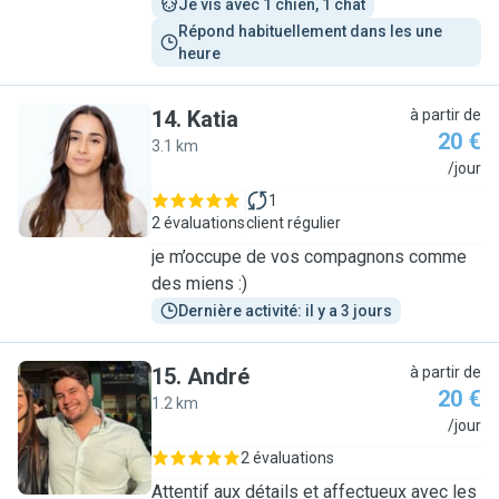
Je vis avec 1 chien, 1 chat
Répond habituellement dans les une 
heure
14
.
Katia
à partir de
20 €
3.1 km
K
/jour
1
2 évaluations
client régulier
je m’occupe de vos compagnons comme
des miens :)
Dernière activité: il y a 3 jours
15
.
André
à partir de
20 €
1.2 km
A
/jour
2 évaluations
Attentif aux détails et affectueux avec les