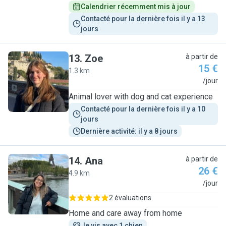
Calendrier récemment mis à jour
Contacté pour la dernière fois il y a 13 
jours
13
.
Zoe
à partir de
15 €
1.3 km
Z
/jour
Animal lover with dog and cat experience
Contacté pour la dernière fois il y a 10 
jours
Dernière activité: il y a 8 jours
14
.
Ana
à partir de
26 €
4.9 km
A
/jour
2 évaluations
Home and care away from home
Je vis avec 1 chien