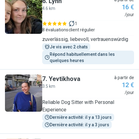
6
.
Lynn
16 €
4.6 km
L
/jour
1
8 évaluations
client régulier
zuverlässig, liebevoll, vertrauenswürdig
Je vis avec 2 chats
Répond habituellement dans les 
quelques heures
7
.
Yevtikhova
à partir de
12 €
3.5 km
Y
/jour
Reliable Dog Sitter with Personal
Experience
Dernière activité: il y a 13 jours
Dernière activité: il y a 3 jours