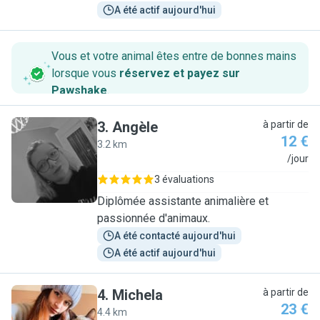
A été actif aujourd'hui
Vous et votre animal êtes entre de bonnes mains
lorsque vous
réservez et payez sur
Pawshake
.
3
.
Angèle
à partir de
12 €
3.2 km
A
/jour
3 évaluations
Diplômée assistante animalière et
passionnée d'animaux.
A été contacté aujourd'hui
A été actif aujourd'hui
4
.
Michela
à partir de
23 €
4.4 km