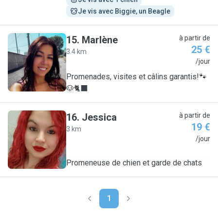
Je vis avec Biggie, un Beagle
15
.
Marlène
à partir de
25 €
3.4 km
M
/jour
Promenades, visites et câlins garantis!🐾
🐶🐈‍⬛
16
.
Jessica
à partir de
19 €
3 km
J
/jour
Promeneuse de chien et garde de chats
1