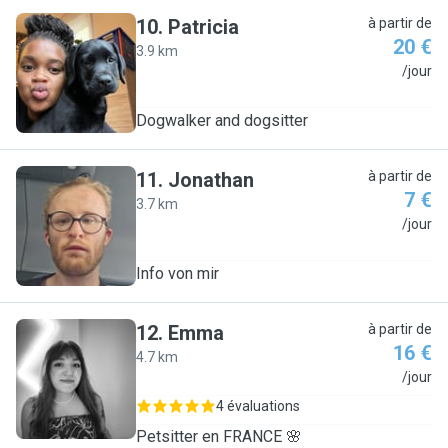
10
.
Patricia
à partir de
20 €
3.9 km
P
/jour
Dogwalker and dogsitter
11
.
Jonathan
à partir de
7 €
3.7 km
J
/jour
Info von mir
12
.
Emma
à partir de
16 €
4.7 km
E
/jour
4 évaluations
Petsitter en FRANCE 🌸