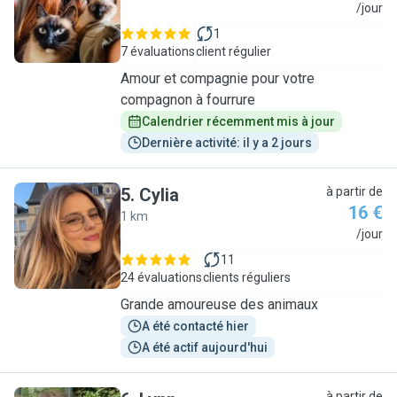
M
/jour
1
7 évaluations
client régulier
Amour et compagnie pour votre
compagnon à fourrure
Calendrier récemment mis à jour
Dernière activité: il y a 2 jours
5
.
Cylia
à partir de
16 €
1 km
C
/jour
11
24 évaluations
clients réguliers
Grande amoureuse des animaux
A été contacté hier
A été actif aujourd'hui
à partir de