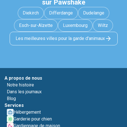
sur Pawshake
Diekirch
Differdange
Dudelange
Esch-sur-Alzette
Luxembourg
Wiltz
Les meilleures villes pour la garde d'animaux
A propos de nous
Notre histoire
Dans les journaux
Blog
Services
Hébergement
Garderie pour chien
Gardiennage de maison