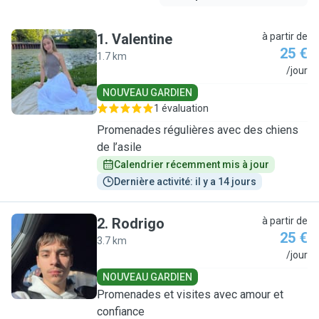
1
.
Valentine
à partir de
25 €
1.7 km
V
/jour
NOUVEAU GARDIEN
1 évaluation
Promenades régulières avec des chiens
de l’asile
Calendrier récemment mis à jour
Dernière activité: il y a 14 jours
2
.
Rodrigo
à partir de
25 €
3.7 km
R
/jour
NOUVEAU GARDIEN
Promenades et visites avec amour et
confiance