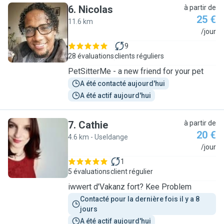
6
.
Nicolas
à partir de
25 €
11.6 km
N
/jour
9
28 évaluations
clients réguliers
PetSitterMe - a new friend for your pet
A été contacté aujourd'hui
A été actif aujourd'hui
7
.
Cathie
à partir de
20 €
4.6 km - Useldange
C
/jour
1
5 évaluations
client régulier
iwwert d'Vakanz fort? Kee Problem
Contacté pour la dernière fois il y a 8 
jours
A été actif aujourd'hui