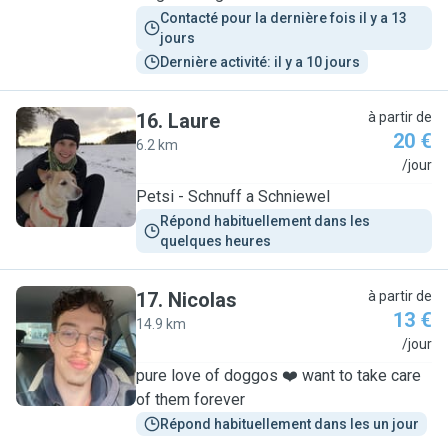
Contacté pour la dernière fois il y a 13 
jours
Dernière activité: il y a 10 jours
16
.
Laure
à partir de
20 €
6.2 km
L
/jour
Petsi - Schnuff a Schniewel
Répond habituellement dans les 
quelques heures
17
.
Nicolas
à partir de
13 €
14.9 km
N
/jour
pure love of doggos ❤️ want to take care
of them forever
Répond habituellement dans les un jour