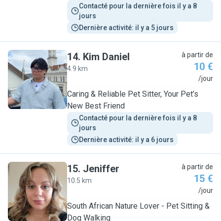
Contacté pour la dernière fois il y a 8 
jours
Dernière activité: il y a 5 jours
14
.
Kim Daniel
à partir de
10 €
4.9 km
K
/jour
Caring & Reliable Pet Sitter, Your Pet’s
New Best Friend
Contacté pour la dernière fois il y a 8 
jours
Dernière activité: il y a 6 jours
15
.
Jeniffer
à partir de
15 €
10.5 km
J
/jour
South African Nature Lover - Pet Sitting &
Dog Walking