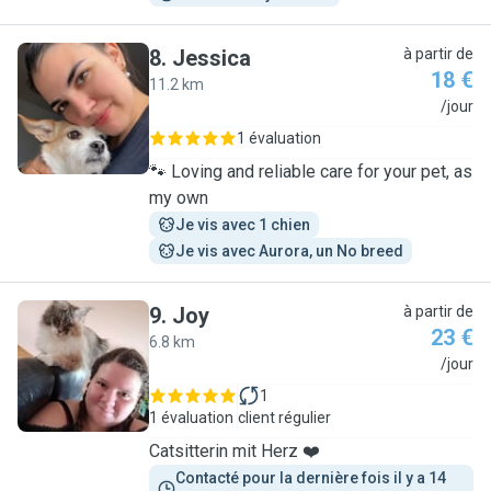
8
.
Jessica
à partir de
18 €
11.2 km
J
/jour
1 évaluation
🐾 Loving and reliable care for your pet, as
my own
Je vis avec 1 chien
Je vis avec Aurora, un No breed
9
.
Joy
à partir de
23 €
6.8 km
J
/jour
1
1 évaluation
client régulier
Catsitterin mit Herz ❤️
Contacté pour la dernière fois il y a 14 