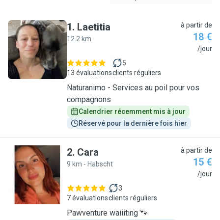
1
.
Laetitia
à partir de
18 €
12.2 km
L
/jour
5
13 évaluations
clients réguliers
Naturanimo - Services au poil pour vos
compagnons
Calendrier récemment mis à jour
Réservé pour la dernière fois hier
2
.
Cara
à partir de
15 €
9 km - Habscht
C
/jour
3
7 évaluations
clients réguliers
Pawventure waiiiting 🐾