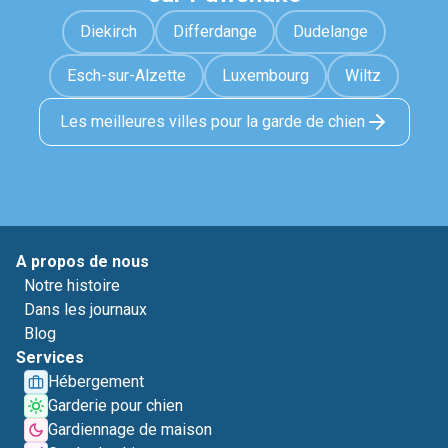
Diekirch
Differdange
Dudelange
Esch-sur-Alzette
Luxembourg
Wiltz
Les meilleures villes pour la garde de chien
A propos de nous
Notre histoire
Dans les journaux
Blog
Services
Hébergement
Garderie pour chien
Gardiennage de maison