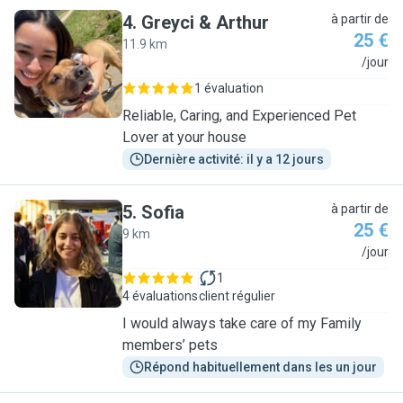
4
.
Greyci & Arthur
à partir de
25 €
11.9 km
G
/jour
1 évaluation
Reliable, Caring, and Experienced Pet
Lover at your house
Dernière activité: il y a 12 jours
5
.
Sofia
à partir de
25 €
9 km
S
/jour
1
4 évaluations
client régulier
I would always take care of my Family
members’ pets
Répond habituellement dans les un jour