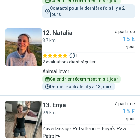
Calendrier récemment mis à jour
Contacté pour la dernière fois il y a 2 
jours
12
.
Natalia
à partir de
15 €
8.7 km
N
/jour
1
2 évaluations
client régulier
Animal lover
Calendrier récemment mis à jour
Dernière activité: il y a 13 jours
13
.
Enya
à partir de
15 €
9.9 km
E
/jour
Zuverlässige Petsitterin — Enya‘s Paw
Patrol🐾