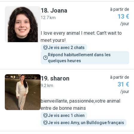
18
.
Joana
à partir de
13 €
12.7 km
J
/jour
I love every animal I meet. Can't wait to
meet yours!
Je vis avec 2 chats
Répond habituellement dans les 
quelques heures
19
.
sharon
à partir de
31 €
9.2 km
S
/jour
bienveillante, passionnée,votre animal
entre de bonne mains
Je vis avec 1 chien
Je vis avec Amy, un Bulldogue français