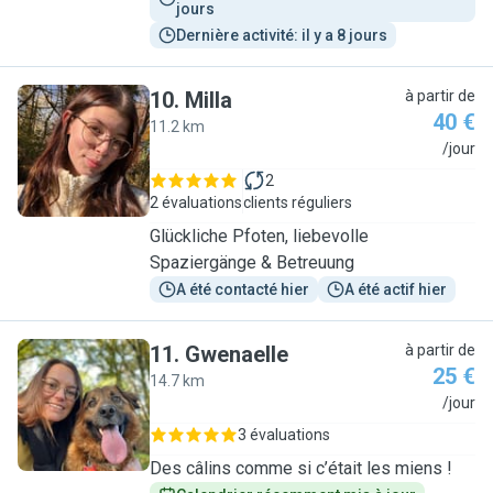
jours
Dernière activité: il y a 8 jours
10
.
Milla
à partir de
40 €
11.2 km
M
/jour
2
2 évaluations
clients réguliers
Glückliche Pfoten, liebevolle
Spaziergänge & Betreuung
A été contacté hier
A été actif hier
11
.
Gwenaelle
à partir de
25 €
14.7 km
G
/jour
3 évaluations
Des câlins comme si c’était les miens !