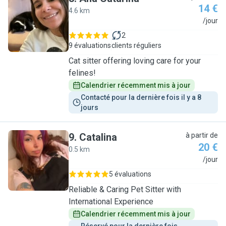
14 €
4.6 km
A
/jour
2
9 évaluations
clients réguliers
Cat sitter offering loving care for your
felines!
Calendrier récemment mis à jour
Contacté pour la dernière fois il y a 8 
jours
9
.
Catalina
à partir de
20 €
0.5 km
C
/jour
5 évaluations
Reliable & Caring Pet Sitter with
International Experience
Calendrier récemment mis à jour