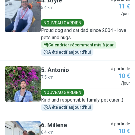
4
.
Aryle
11 €
5.4 km
A
/jour
NOUVEAU GARDIEN
Proud dog and cat dad since 2004 - love
pets and hugs
Calendrier récemment mis à jour
A été actif aujourd'hui
5
.
Antonio
à partir de
10 €
7.5 km
A
/jour
NOUVEAU GARDIEN
Kind and responsible family pet carer :)
A été actif aujourd'hui
6
.
Millene
à partir de
10 €
6.4 km