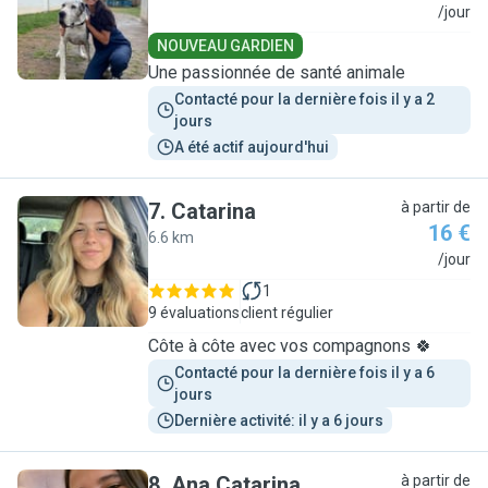
M
/jour
NOUVEAU GARDIEN
Une passionnée de santé animale
Contacté pour la dernière fois il y a 2 
jours
A été actif aujourd'hui
7
.
Catarina
à partir de
16 €
6.6 km
C
/jour
1
9 évaluations
client régulier
Côte à côte avec vos compagnons 🍀
Contacté pour la dernière fois il y a 6 
jours
Dernière activité: il y a 6 jours
8
.
Ana Catarina
à partir de