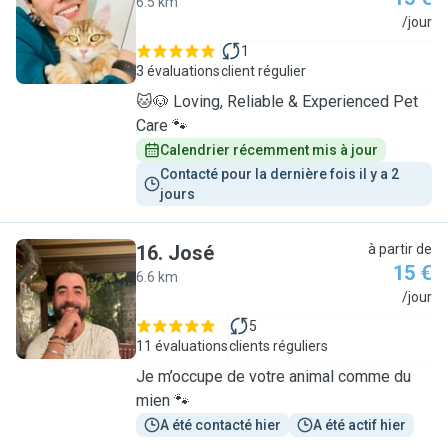
6.5 km
A
/jour
1
3 évaluations
client régulier
🐱🐶 Loving, Reliable & Experienced Pet
Care 🐾
Calendrier récemment mis à jour
Contacté pour la dernière fois il y a 2 
jours
16
.
José
à partir de
15 €
6.6 km
J
/jour
5
11 évaluations
clients réguliers
Je m’occupe de votre animal comme du
mien 🐾
A été contacté hier
A été actif hier