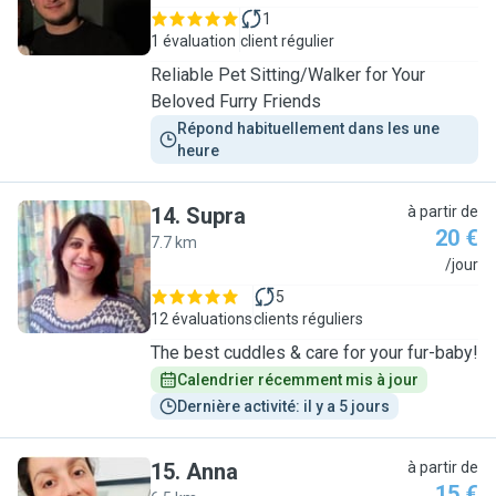
1
1 évaluation
client régulier
Reliable Pet Sitting/Walker for Your
Beloved Furry Friends
Répond habituellement dans les une 
heure
14
.
Supra
à partir de
20 €
7.7 km
S
/jour
5
12 évaluations
clients réguliers
The best cuddles & care for your fur-baby!
Calendrier récemment mis à jour
Dernière activité: il y a 5 jours
15
.
Anna
à partir de
15 €