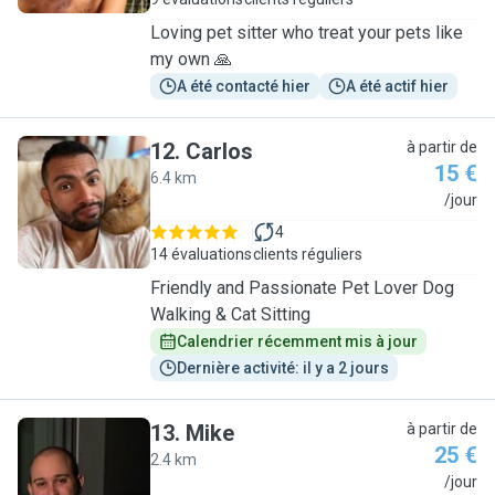
Loving pet sitter who treat your pets like
my own 🙏
A été contacté hier
A été actif hier
12
.
Carlos
à partir de
15 €
6.4 km
C
/jour
4
14 évaluations
clients réguliers
Friendly and Passionate Pet Lover Dog
Walking & Cat Sitting
Calendrier récemment mis à jour
Dernière activité: il y a 2 jours
13
.
Mike
à partir de
25 €
2.4 km
M
/jour