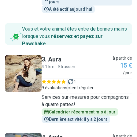
jours
A été actif aujourd'hui
Vous et votre animal êtes entre de bonnes mains
lorsque vous
réservez et payez sur
Pawshake
.
3
.
Aura
à partir de
15 €
4.1 km - Strassen
A
/jour
1
9 évaluations
client régulier
Services sur-mesures pour compagnons
à quatre pattes!
Calendrier récemment mis à jour
Dernière activité: il y a 2 jours
à partir de