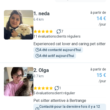
1
.
neda
à partir de
14 €
6.4 km
N
/jour
7
11 évaluations
clients réguliers
Experienced cat lover and caring pet sitter
A été contacté aujourd'hui
A été actif aujourd'hui
2
.
Olga
à partir de
15 €
3.7 km
O
/jour
1
5 évaluations
client régulier
Pet sitter attentive à Bertrange
Contacté pour la dernière fois il y a 12 