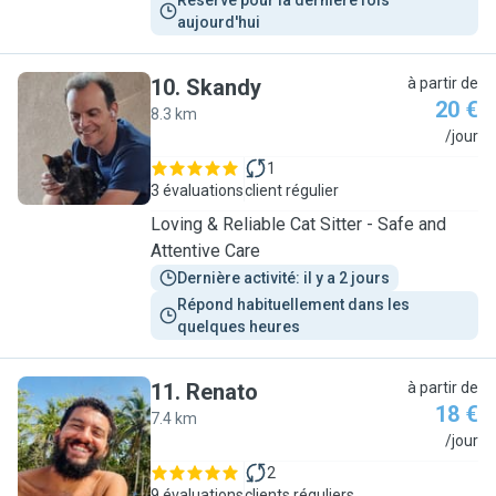
Réservé pour la dernière fois 
aujourd'hui
10
.
Skandy
à partir de
20 €
8.3 km
S
/jour
1
3 évaluations
client régulier
Loving & Reliable Cat Sitter - Safe and
Attentive Care
Dernière activité: il y a 2 jours
Répond habituellement dans les 
quelques heures
11
.
Renato
à partir de
18 €
7.4 km
R
/jour
2
9 évaluations
clients réguliers