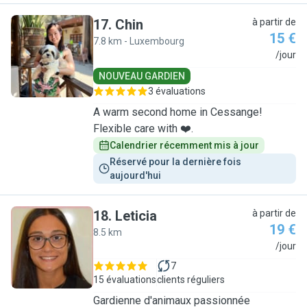
17
.
Chin
à partir de
15 €
7.8 km - Luxembourg
C
/jour
NOUVEAU GARDIEN
3 évaluations
A warm second home in Cessange!
Flexible care with ❤️.
Calendrier récemment mis à jour
Réservé pour la dernière fois 
aujourd'hui
18
.
Leticia
à partir de
19 €
8.5 km
L
/jour
7
15 évaluations
clients réguliers
Gardienne d'animaux passionnée