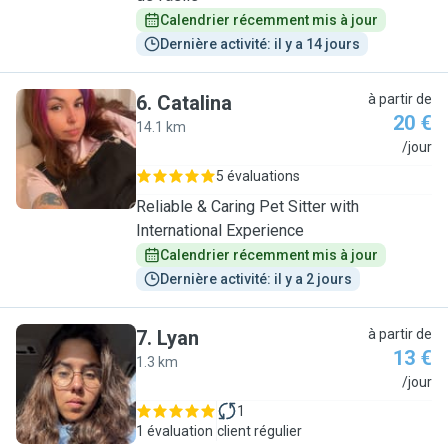
Calendrier récemment mis à jour
Dernière activité: il y a 14 jours
6
.
Catalina
à partir de
20 €
14.1 km
C
/jour
5 évaluations
Reliable & Caring Pet Sitter with
International Experience
Calendrier récemment mis à jour
Dernière activité: il y a 2 jours
7
.
Lyan
à partir de
13 €
1.3 km
L
/jour
1
1 évaluation
client régulier