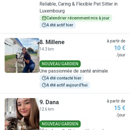
Reliable, Caring & Flexible Pet Sitter in
Luxembourg
Calendrier récemment mis à jour
A été actif hier
8
.
Millene
à partir de
10 €
14.3 km
M
/jour
NOUVEAU GARDIEN
Une passionnée de santé animale
A été contacté hier
A été actif aujourd'hui
9
.
Dana
à partir de
15 €
12.6 km
D
/jour
NOUVEAU GARDIEN