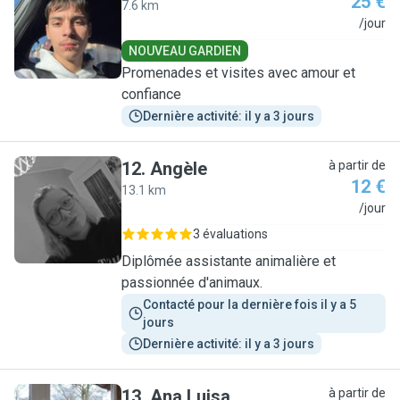
25 €
7.6 km
R
/jour
NOUVEAU GARDIEN
Promenades et visites avec amour et
confiance
Dernière activité: il y a 3 jours
12
.
Angèle
à partir de
12 €
13.1 km
A
/jour
3 évaluations
Diplômée assistante animalière et
passionnée d'animaux.
Contacté pour la dernière fois il y a 5 
jours
Dernière activité: il y a 3 jours
13
.
Ana Luisa
à partir de