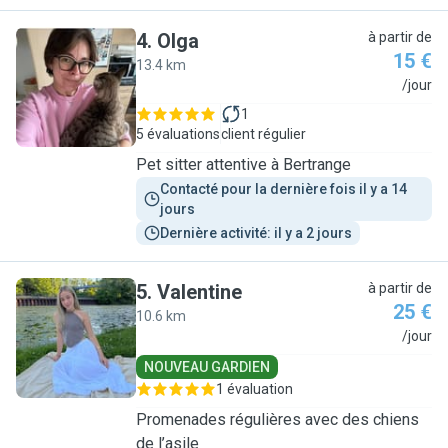
4
.
Olga
à partir de
15 €
13.4 km
O
/jour
1
5 évaluations
client régulier
Pet sitter attentive à Bertrange
Contacté pour la dernière fois il y a 14 
jours
Dernière activité: il y a 2 jours
5
.
Valentine
à partir de
25 €
10.6 km
V
/jour
NOUVEAU GARDIEN
1 évaluation
Promenades régulières avec des chiens
de l’asile