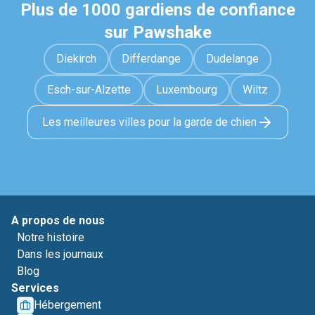
Plus de 1000 gardiens de confiance
sur Pawshake
Diekirch
Differdange
Dudelange
Esch-sur-Alzette
Luxembourg
Wiltz
Les meilleures villes pour la garde de chien
A propos de nous
Notre histoire
Dans les journaux
Blog
Services
Hébergement