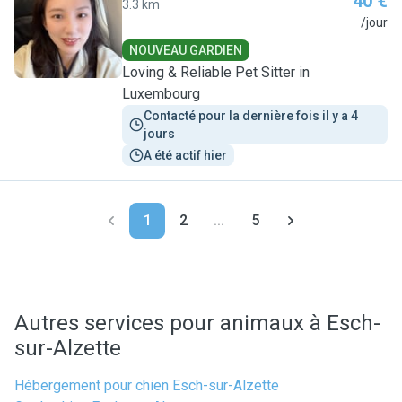
40 €
3.3 km
A
/jour
NOUVEAU GARDIEN
Loving & Reliable Pet Sitter in
Luxembourg
Contacté pour la dernière fois il y a 4 
jours
A été actif hier
1
2
...
5
Autres services pour animaux à Esch-
sur-Alzette
Hébergement pour chien Esch-sur-Alzette