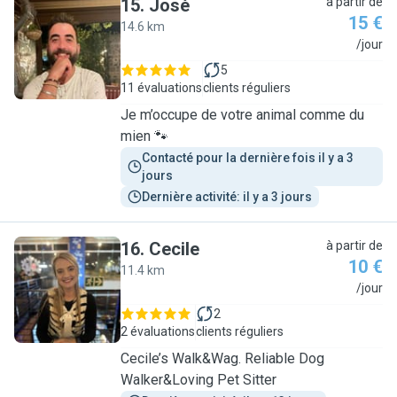
15
.
José
à partir de
15 €
14.6 km
J
/jour
5
11 évaluations
clients réguliers
Je m’occupe de votre animal comme du
mien 🐾
Contacté pour la dernière fois il y a 3 
jours
Dernière activité: il y a 3 jours
16
.
Cecile
à partir de
10 €
11.4 km
C
/jour
2
2 évaluations
clients réguliers
Cecile’s Walk&Wag. Reliable Dog
Walker&Loving Pet Sitter