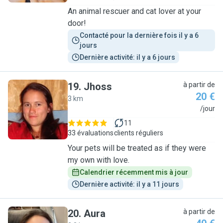
An animal rescuer and cat lover at your
door!
Contacté pour la dernière fois il y a 6 
jours
Dernière activité: il y a 6 jours
19
.
Jhoss
à partir de
20 €
3 km
J
/jour
11
33 évaluations
clients réguliers
Your pets will be treated as if they were
my own with love.
Calendrier récemment mis à jour
Dernière activité: il y a 11 jours
20
.
Aura
à partir de