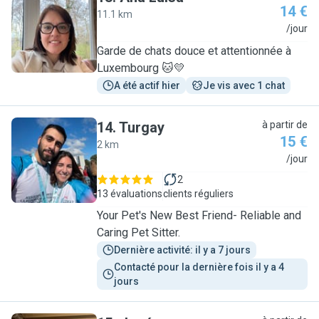
14 €
11.1 km
A
/jour
Garde de chats douce et attentionnée à
Luxembourg 🐱💛
A été actif hier
Je vis avec 1 chat
14
.
Turgay
à partir de
15 €
2 km
T
/jour
2
13 évaluations
clients réguliers
Your Pet's New Best Friend- Reliable and
Caring Pet Sitter.
Dernière activité: il y a 7 jours
Contacté pour la dernière fois il y a 4 
jours