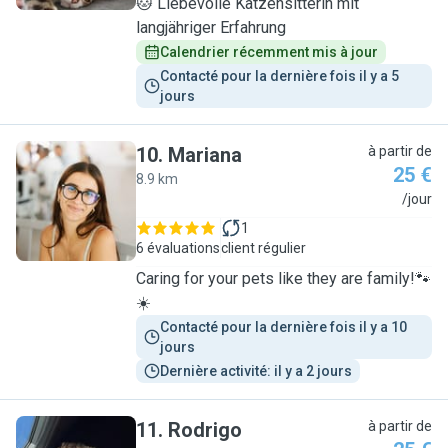
🐱 Liebevolle Katzensitterin mit
langjähriger Erfahrung
Calendrier récemment mis à jour
Contacté pour la dernière fois il y a 5 
jours
10
.
Mariana
à partir de
25 €
8.9 km
M
/jour
1
6 évaluations
client régulier
Caring for your pets like they are family!🐾
☀️
Contacté pour la dernière fois il y a 10 
jours
Dernière activité: il y a 2 jours
11
.
Rodrigo
à partir de