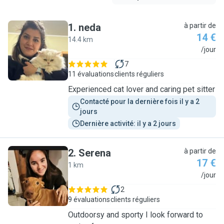
1
.
neda
à partir de
14 €
14.4 km
N
/jour
7
11 évaluations
clients réguliers
Experienced cat lover and caring pet sitter
Contacté pour la dernière fois il y a 2 
jours
Dernière activité: il y a 2 jours
2
.
Serena
à partir de
17 €
1 km
S
/jour
2
9 évaluations
clients réguliers
Outdoorsy and sporty I look forward to