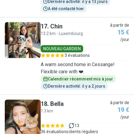
Dernière activité: il y a 13 jours
A été contacté hier
17
.
Chin
à partir de
15 €
13.2 km - Luxembourg
C
/jour
NOUVEAU GARDIEN
3 évaluations
A warm second home in Cessange!
Flexible care with ❤️.
Calendrier récemment mis à jour
Dernière activité: il y a 2 jours
18
.
Bella
à partir de
19 €
1.3 km
B
/jour
13
36 évaluations
clients réguliers