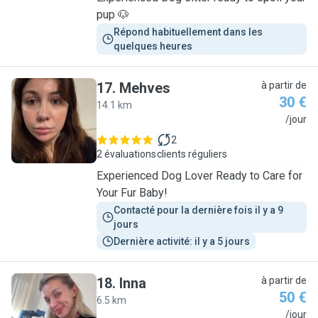
pup 🐶
Répond habituellement dans les 
quelques heures
17
.
Mehves
à partir de
30 €
14.1 km
M
/jour
2
2 évaluations
clients réguliers
Experienced Dog Lover Ready to Care for
Your Fur Baby!
Contacté pour la dernière fois il y a 9 
jours
Dernière activité: il y a 5 jours
18
.
Inna
à partir de
50 €
6.5 km
I
/jour