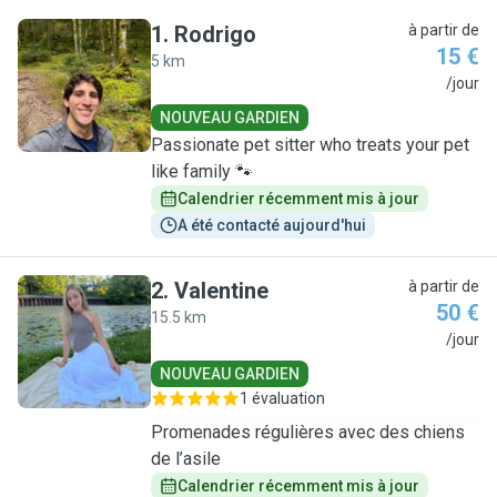
1
.
Rodrigo
à partir de
15 €
5 km
R
/jour
NOUVEAU GARDIEN
Passionate pet sitter who treats your pet
like family 🐾
Calendrier récemment mis à jour
A été contacté aujourd'hui
2
.
Valentine
à partir de
50 €
15.5 km
V
/jour
NOUVEAU GARDIEN
1 évaluation
Promenades régulières avec des chiens
de l’asile
Calendrier récemment mis à jour