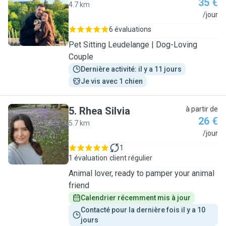
35 €
4.7 km
J
/jour
6 évaluations
Pet Sitting Leudelange | Dog-Loving
Couple
Dernière activité: il y a 11 jours
Je vis avec 1 chien
5
.
Rhea Silvia
à partir de
26 €
5.7 km
R
/jour
1
1 évaluation
client régulier
Animal lover, ready to pamper your animal
friend
Calendrier récemment mis à jour
Contacté pour la dernière fois il y a 10 
jours