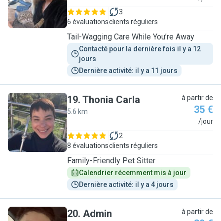
3
6 évaluations
clients réguliers
Tail-Wagging Care While You’re Away
Contacté pour la dernière fois il y a 12 
jours
Dernière activité: il y a 11 jours
19
.
Thonia Carla
à partir de
35 €
5.6 km
T
/jour
2
8 évaluations
clients réguliers
Family-Friendly Pet Sitter
Calendrier récemment mis à jour
Dernière activité: il y a 4 jours
20
.
Admin
à partir de