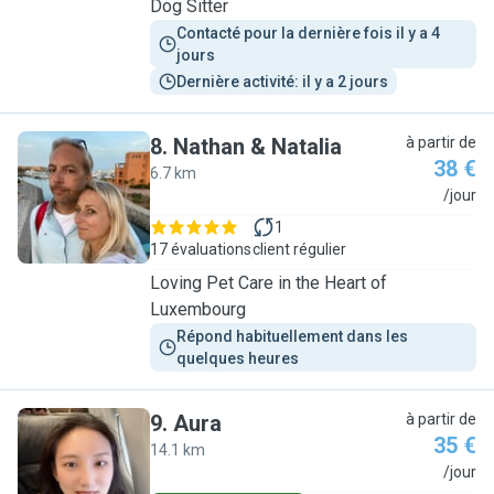
Dog Sitter
Contacté pour la dernière fois il y a 4 
jours
Dernière activité: il y a 2 jours
8
.
Nathan & Natalia
à partir de
38 €
6.7 km
N
/jour
1
17 évaluations
client régulier
Loving Pet Care in the Heart of
Luxembourg
Répond habituellement dans les 
quelques heures
9
.
Aura
à partir de
35 €
14.1 km
A
/jour