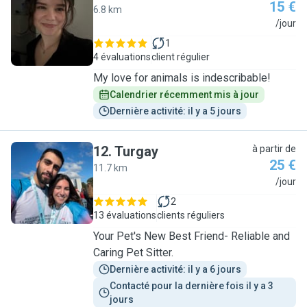
15 €
6.8 km
C
/jour
1
4 évaluations
client régulier
My love for animals is indescribable!
Calendrier récemment mis à jour
Dernière activité: il y a 5 jours
12
.
Turgay
à partir de
25 €
11.7 km
T
/jour
2
13 évaluations
clients réguliers
Your Pet's New Best Friend- Reliable and
Caring Pet Sitter.
Dernière activité: il y a 6 jours
Contacté pour la dernière fois il y a 3 
jours