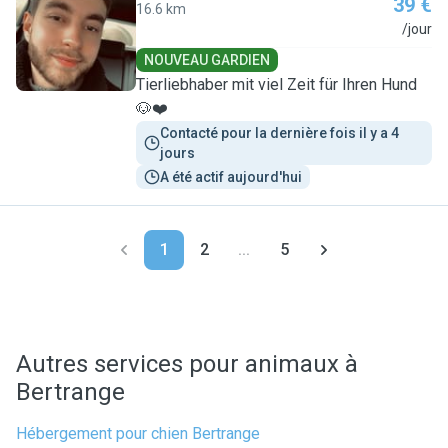
39 €
16.6 km
A
/jour
NOUVEAU GARDIEN
Tierliebhaber mit viel Zeit für Ihren Hund
🐶❤️
Contacté pour la dernière fois il y a 4 
jours
A été actif aujourd'hui
1
2
...
5
Autres services pour animaux à
Bertrange
Hébergement pour chien Bertrange