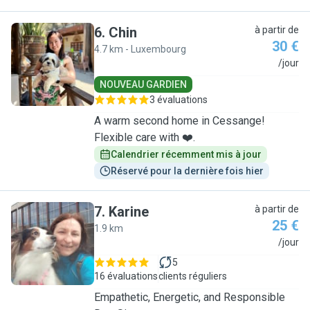
6
.
Chin
à partir de
30 €
4.7 km - Luxembourg
C
/jour
NOUVEAU GARDIEN
3 évaluations
A warm second home in Cessange!
Flexible care with ❤️.
Calendrier récemment mis à jour
Réservé pour la dernière fois hier
7
.
Karine
à partir de
25 €
1.9 km
K
/jour
5
16 évaluations
clients réguliers
Empathetic, Energetic, and Responsible