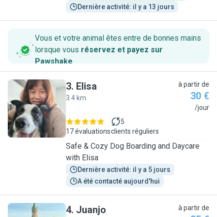
Dernière activité: il y a 13 jours
Vous et votre animal êtes entre de bonnes mains
lorsque vous
réservez et payez sur
Pawshake
.
3
.
Elisa
à partir de
30 €
3.4 km
E
/jour
5
17 évaluations
clients réguliers
Safe & Cozy Dog Boarding and Daycare
with Elisa
Dernière activité: il y a 5 jours
A été contacté aujourd'hui
4
.
Juanjo
à partir de