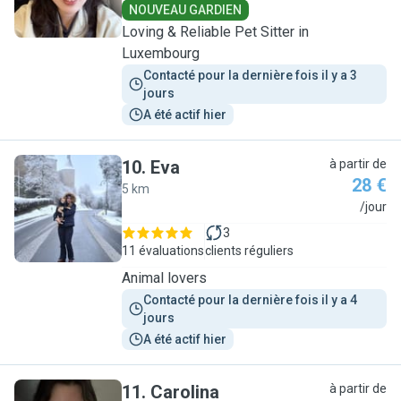
NOUVEAU GARDIEN
Loving & Reliable Pet Sitter in
Luxembourg
Contacté pour la dernière fois il y a 3 
jours
A été actif hier
10
.
Eva
à partir de
28 €
5 km
E
/jour
3
11 évaluations
clients réguliers
Animal lovers
Contacté pour la dernière fois il y a 4 
jours
A été actif hier
11
.
Carolina
à partir de