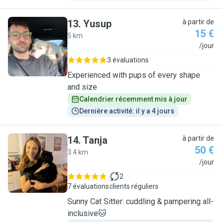
13
.
Yusup
à partir de
15 €
5 km
Y
/jour
3 évaluations
Experienced with pups of every shape
and size
Calendrier récemment mis à jour
Dernière activité: il y a 4 jours
14
.
Tanja
à partir de
50 €
3.4 km
T
/jour
2
7 évaluations
clients réguliers
Sunny Cat Sitter: cuddling & pampering all-
inclusive🐱