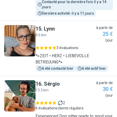
Contacté pour la dernière fois il y a 14 
jours
Dernière activité: il y a 11 jours
15
.
Lynn
à partir de
25 €
8.6 km
L
/jour
3 évaluations
🐾ZEIT • HERZ • LIEBEVOLLE
BETREUUNG🐾
A été contacté hier
A été actif hier
16
.
Sérgio
à partir de
30 €
13.3 km
S
/jour
2
6 évaluations
clients réguliers
Experienced Dog sitter ready to spoil your