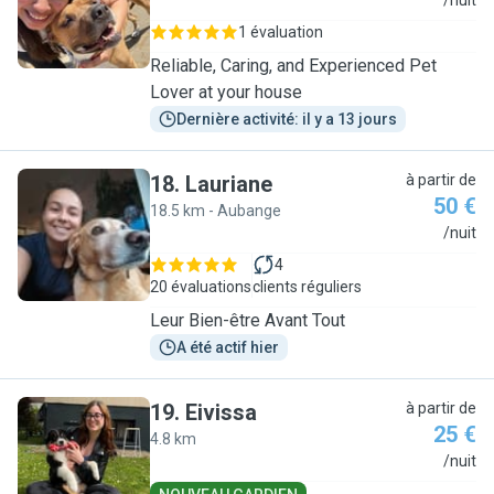
G
/nuit
1 évaluation
Reliable, Caring, and Experienced Pet
Lover at your house
Dernière activité: il y a 13 jours
18
.
Lauriane
à partir de
50 €
18.5 km - Aubange
L
/nuit
4
20 évaluations
clients réguliers
Leur Bien-être Avant Tout
A été actif hier
19
.
Eivissa
à partir de
25 €
4.8 km
E
/nuit