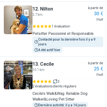
12
.
Nilton
à partir de
30 €
2.7 km
N
/nuit
1 évaluation
Petsitter Passionné et Responsable
Contacté pour la dernière fois il y a 9 
jours
A été actif hier
13
.
Cecile
à partir de
25 €
10.1 km
C
/nuit
2
2 évaluations
clients réguliers
Cecile’s Walk&Wag. Reliable Dog
Walker&Loving Pet Sitter
Dernière activité: il y a 14 jours