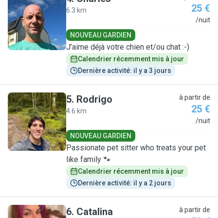
25 €
6.3 km
C
/nuit
NOUVEAU GARDIEN
J’aime déjà votre chien et/ou chat :-)
Calendrier récemment mis à jour
Dernière activité: il y a 3 jours
5
.
Rodrigo
à partir de
25 €
4.6 km
R
/nuit
NOUVEAU GARDIEN
Passionate pet sitter who treats your pet
like family 🐾
Calendrier récemment mis à jour
Dernière activité: il y a 2 jours
6
.
Catalina
à partir de