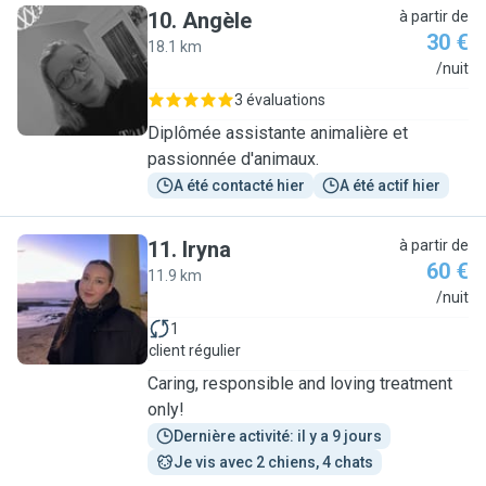
10
.
Angèle
à partir de
30 €
18.1 km
A
/nuit
3 évaluations
Diplômée assistante animalière et
passionnée d'animaux.
A été contacté hier
A été actif hier
11
.
Iryna
à partir de
60 €
11.9 km
I
/nuit
1
client régulier
Caring, responsible and loving treatment
only!
Dernière activité: il y a 9 jours
Je vis avec 2 chiens, 4 chats