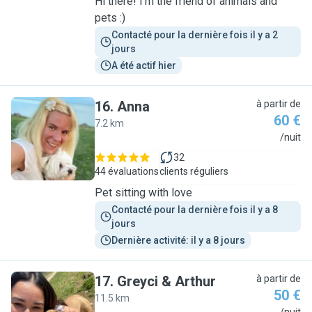
Hi there! I’m the friend of animals and
pets :)
Contacté pour la dernière fois il y a 2 
jours
A été actif hier
16
.
Anna
à partir de
60 €
7.2 km
A
/nuit
32
44 évaluations
clients réguliers
Pet sitting with love
Contacté pour la dernière fois il y a 8 
jours
Dernière activité: il y a 8 jours
17
.
Greyci & Arthur
à partir de
50 €
11.5 km