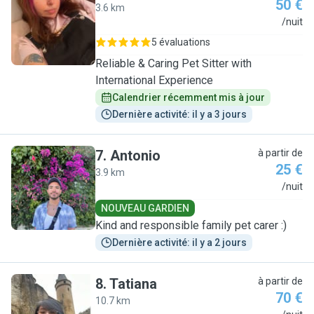
50 €
3.6 km
C
/nuit
5 évaluations
Reliable & Caring Pet Sitter with
International Experience
Calendrier récemment mis à jour
Dernière activité: il y a 3 jours
7
.
Antonio
à partir de
25 €
3.9 km
A
/nuit
NOUVEAU GARDIEN
Kind and responsible family pet carer :)
Dernière activité: il y a 2 jours
8
.
Tatiana
à partir de
70 €
10.7 km