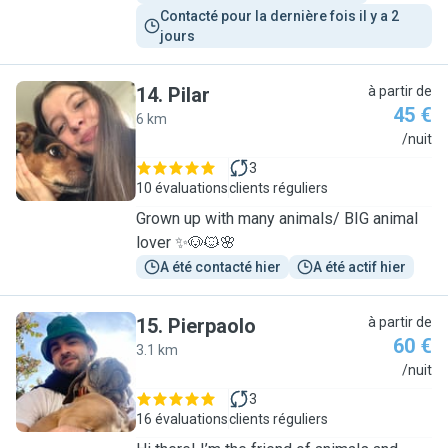
Contacté pour la dernière fois il y a 2 
jours
14
.
Pilar
à partir de
45 €
6 km
P
/nuit
3
10 évaluations
clients réguliers
Grown up with many animals/ BIG animal
lover ✨🐶🐱🌸
A été contacté hier
A été actif hier
15
.
Pierpaolo
à partir de
60 €
3.1 km
P
/nuit
3
16 évaluations
clients réguliers