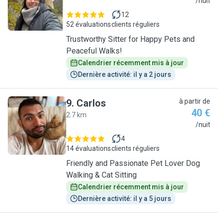
T
/nuit
12
52 évaluations
clients réguliers
Trustworthy Sitter for Happy Pets and
Peaceful Walks!
Calendrier récemment mis à jour
Dernière activité: il y a 2 jours
9
.
Carlos
à partir de
40 €
2.7 km
C
/nuit
4
14 évaluations
clients réguliers
Friendly and Passionate Pet Lover Dog
Walking & Cat Sitting
Calendrier récemment mis à jour
Dernière activité: il y a 5 jours