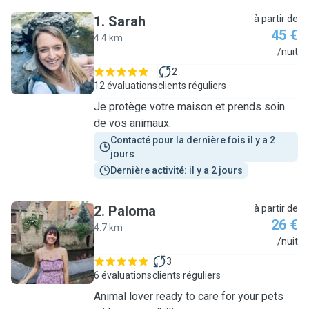
1
.
Sarah
à partir de
45 €
4.4 km
S
/nuit
2
12 évaluations
clients réguliers
Je protège votre maison et prends soin
de vos animaux.
Contacté pour la dernière fois il y a 2 
jours
Dernière activité: il y a 2 jours
2
.
Paloma
à partir de
26 €
4.7 km
P
/nuit
3
6 évaluations
clients réguliers
Animal lover ready to care for your pets