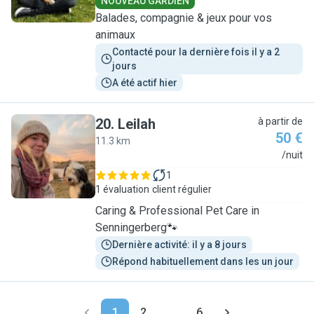
NOUVEAU GARDIEN
Balades, compagnie & jeux pour vos
animaux
Contacté pour la dernière fois il y a 2 
jours
A été actif hier
20
.
Leilah
à partir de
50 €
11.3 km
L
/nuit
1
1 évaluation
client régulier
Caring & Professional Pet Care in
Senningerberg🐾
Dernière activité: il y a 8 jours
Répond habituellement dans les un jour
1
2
...
6