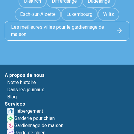
Diekirch
Differdange
Dudelange
Esch-sur-Alzette
Luxembourg
Wiltz
Les meilleures villes pour le gardiennage de
maison
A propos de nous
Notre histoire
Dans les journaux
Blog
Services
Hébergement
Garderie pour chien
Gardiennage de maison
Garde de chien