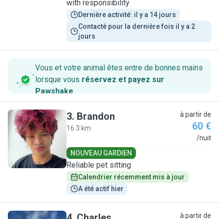
with responsibility
Dernière activité: il y a 14 jours
Contacté pour la dernière fois il y a 2 
jours
Vous et votre animal êtes entre de bonnes mains
lorsque vous
réservez et payez sur
Pawshake
.
3
.
Brandon
à partir de
60 €
16.3 km
B
/nuit
NOUVEAU GARDIEN
Reliable pet sitting
Calendrier récemment mis à jour
A été actif hier
4
.
Charles
à partir de