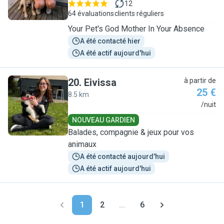
12
64 évaluations
clients réguliers
Your Pet's God Mother In Your Absence
A été contacté hier
A été actif aujourd'hui
20
.
Eivissa
à partir de
25 €
8.5 km
E
/nuit
NOUVEAU GARDIEN
Balades, compagnie & jeux pour vos
animaux
A été contacté aujourd'hui
A été actif aujourd'hui
1
2
...
6