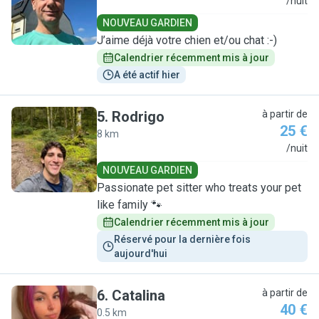
C
/nuit
NOUVEAU GARDIEN
J’aime déjà votre chien et/ou chat :-)
Calendrier récemment mis à jour
A été actif hier
5
.
Rodrigo
à partir de
25 €
8 km
R
/nuit
NOUVEAU GARDIEN
Passionate pet sitter who treats your pet
like family 🐾
Calendrier récemment mis à jour
Réservé pour la dernière fois 
aujourd'hui
6
.
Catalina
à partir de
40 €
0.5 km