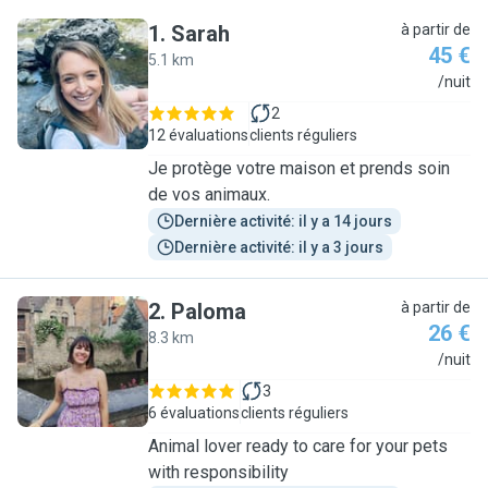
1
.
Sarah
à partir de
45 €
5.1 km
S
/nuit
2
12 évaluations
clients réguliers
Je protège votre maison et prends soin
de vos animaux.
Dernière activité: il y a 14 jours
Dernière activité: il y a 3 jours
2
.
Paloma
à partir de
26 €
8.3 km
P
/nuit
3
6 évaluations
clients réguliers
Animal lover ready to care for your pets
with responsibility