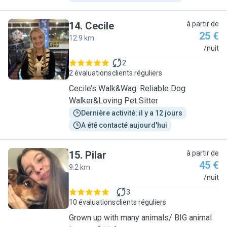
14
.
Cecile
à partir de
25 €
12.9 km
C
/nuit
2
2 évaluations
clients réguliers
Cecile’s Walk&Wag. Reliable Dog
Walker&Loving Pet Sitter
Dernière activité: il y a 12 jours
A été contacté aujourd'hui
15
.
Pilar
à partir de
45 €
9.2 km
P
/nuit
3
10 évaluations
clients réguliers
Grown up with many animals/ BIG animal