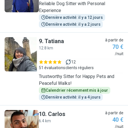
Reliable Dog Sitter with Personal
Experience
Dernière activité: il y a 12 jours
Dernière activité: il y a 2 jours
9
.
Tatiana
à partir de
70 €
12.8 km
T
/nuit
12
51 évaluations
clients réguliers
Trustworthy Sitter for Happy Pets and
Peaceful Walks!
Calendrier récemment mis à jour
Dernière activité: il y a 4 jours
10
.
Carlos
à partir de
40 €
6.4 km
C
/nuit