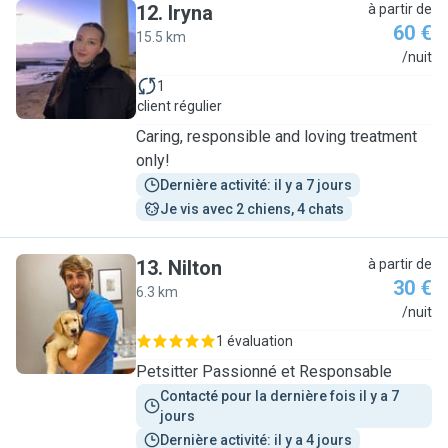
12
.
Iryna
à partir de
60 €
15.5 km
I
/nuit
1
client régulier
Caring, responsible and loving treatment
only!
Dernière activité: il y a 7 jours
Je vis avec 2 chiens, 4 chats
13
.
Nilton
à partir de
30 €
6.3 km
N
/nuit
1 évaluation
Petsitter Passionné et Responsable
Contacté pour la dernière fois il y a 7 
jours
Dernière activité: il y a 4 jours