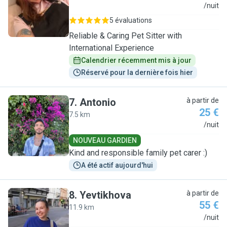
C
/nuit
5 évaluations
Reliable & Caring Pet Sitter with
International Experience
Calendrier récemment mis à jour
Réservé pour la dernière fois hier
7
.
Antonio
à partir de
25 €
7.5 km
A
/nuit
NOUVEAU GARDIEN
Kind and responsible family pet carer :)
A été actif aujourd'hui
8
.
Yevtikhova
à partir de
55 €
11.9 km
Y
/nuit