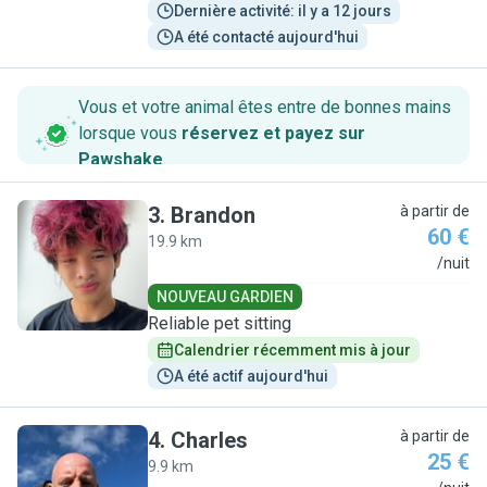
Dernière activité: il y a 12 jours
A été contacté aujourd'hui
Vous et votre animal êtes entre de bonnes mains
lorsque vous
réservez et payez sur
Pawshake
.
3
.
Brandon
à partir de
60 €
19.9 km
B
/nuit
NOUVEAU GARDIEN
Reliable pet sitting
Calendrier récemment mis à jour
A été actif aujourd'hui
4
.
Charles
à partir de
25 €
9.9 km