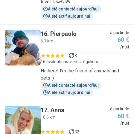
lover ✨🐶🐱🌸
A été contacté aujourd'hui
A été actif aujourd'hui
16
.
Pierpaolo
à partir de
60 €
6.7 km
P
/nuit
3
16 évaluations
clients réguliers
Hi there! I’m the friend of animals and
pets :)
A été contacté aujourd'hui
A été actif aujourd'hui
17
.
Anna
à partir de
60 €
10.6 km
A
/nuit
32