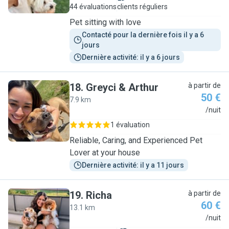
44 évaluations
clients réguliers
Pet sitting with love
Contacté pour la dernière fois il y a 6 
jours
Dernière activité: il y a 6 jours
18
.
Greyci & Arthur
à partir de
50 €
7.9 km
G
/nuit
1 évaluation
Reliable, Caring, and Experienced Pet
Lover at your house
Dernière activité: il y a 11 jours
19
.
Richa
à partir de
60 €
13.1 km
R
/nuit