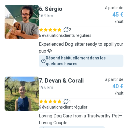
6
.
Sérgio
à partir de
45 €
16.9 km
S
/nuit
2
6 évaluations
clients réguliers
Experienced Dog sitter ready to spoil your
pup 🐶
Répond habituellement dans les 
quelques heures
7
.
Devan & Corali
à partir de
40 €
19.6 km
D
/nuit
1
6 évaluations
client régulier
Loving Dog Care from a Trustworthy Pet—
Loving Couple