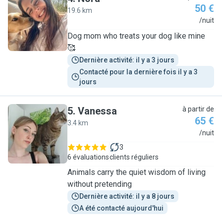
50 €
19.6 km
N
/nuit
Dog mom who treats your dog like mine
🥰
Dernière activité: il y a 3 jours
Contacté pour la dernière fois il y a 3 
jours
5
.
Vanessa
à partir de
65 €
3.4 km
V
/nuit
3
6 évaluations
clients réguliers
Animals carry the quiet wisdom of living
without pretending
Dernière activité: il y a 8 jours
A été contacté aujourd'hui