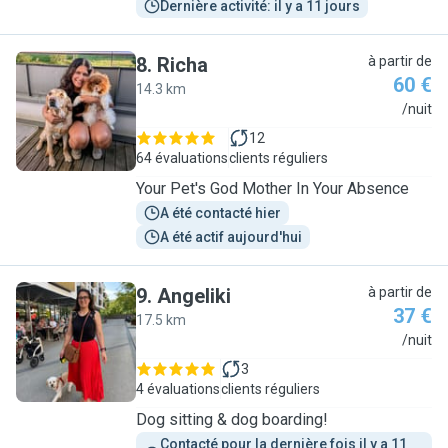
Dernière activité: il y a 11 jours
8
.
Richa
à partir de
60 €
14.3 km
R
/nuit
12
64 évaluations
clients réguliers
Your Pet's God Mother In Your Absence
A été contacté hier
A été actif aujourd'hui
9
.
Angeliki
à partir de
37 €
17.5 km
A
/nuit
3
4 évaluations
clients réguliers
Dog sitting & dog boarding!
Contacté pour la dernière fois il y a 11 