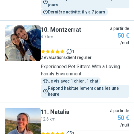
jours
Dernière activité: il y a 7 jours
10
.
Montzerrat
à partir de
50 €
4.7 km
M
/nuit
1
2 évaluations
client régulier
Experienced Pet Sitters With a Loving
Family Environment
Je vis avec 1 chien, 1 chat
Répond habituellement dans les une 
heure
11
.
Natalia
à partir de
50 €
12.6 km
N
/nuit
1