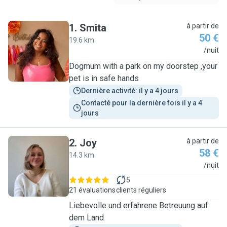
1
.
Smita
à partir de
50 €
19.6 km
S
/nuit
Dogmum with a park on my doorstep ,your
pet is in safe hands
Dernière activité: il y a 4 jours
Contacté pour la dernière fois il y a 4 
jours
2
.
Joy
à partir de
58 €
14.3 km
J
/nuit
5
21 évaluations
clients réguliers
Liebevolle und erfahrene Betreuung auf
dem Land