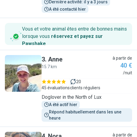
Dernière activité: il y a 3 jours
A été contacté hier
Vous et votre animal êtes entre de bonnes mains
lorsque vous
réservez et payez sur
Pawshake
.
3
.
Anne
à partir de
40 €
15.7 km
A
/nuit
20
45 évaluations
clients réguliers
Doglover in the North of Lux
A été actif hier
Répond habituellement dans les une 
heure
4
.
Nora
à partir de