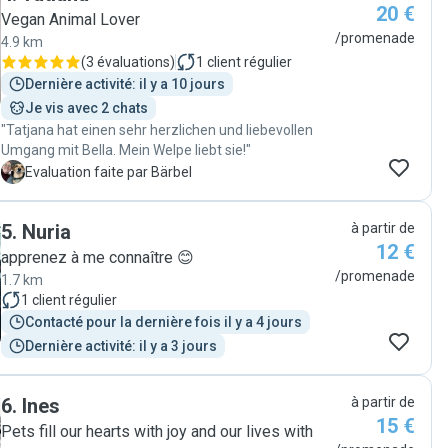
20 €
Vegan Animal Lover
/promenade
4.9 km
(
3 évaluations
)
1
client régulier
Dernière activité: il y a 10 jours
Je vis avec 2 chats
"Tatjana hat einen sehr herzlichen und liebevollen
Umgang mit Bella. Mein Welpe liebt sie!"
B
Evaluation faite par Bärbel
5
.
Nuria
à partir de
12 €
apprenez à me connaître 😊
/promenade
1.7 km
1
client régulier
Contacté pour la dernière fois il y a 4 jours
Dernière activité: il y a 3 jours
6
.
Ines
à partir de
15 €
Pets fill our hearts with joy and our lives with