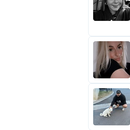
I
P
R