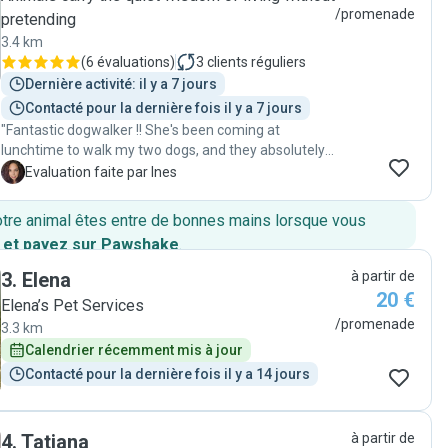
/promenade
pretending
3.4 km
(
6 évaluations
)
3
clients réguliers
Dernière activité: il y a 7 jours
Contacté pour la dernière fois il y a 7 jours
"Fantastic dogwalker !! She's been coming at
lunchtime to walk my two dogs, and they absolutely
adore her ! She's reliable, trustworthy with full access
I
Evaluation faite par Ines
to my home and always comes back with two very
happy (and VERY tired!) dogs. Couldn't be happier -
otre animal êtes entre de bonnes mains lorsque vous
highly recommended !!"
 et payez sur Pawshake
.
3
.
Elena
à partir de
20 €
Elena’s Pet Services
/promenade
3.3 km
Calendrier récemment mis à jour
Contacté pour la dernière fois il y a 14 jours
4
.
Tatiana
à partir de