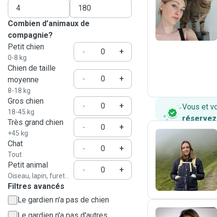
V
Combien d’animaux de
compagnie?
Petit chien
-
+
0-8 kg
Chien de taille
-
+
moyenne
8-18 kg
Gros chien
-
+
Vous et v
18-45 kg
réservez
Très grand chien
-
+
+45 kg
Chat
-
+
Tout
E
Petit animal
-
+
Oiseau, lapin, furet...
Filtres avancés
Le gardien n'a pas de chien
Le gardien n'a pas d'autres