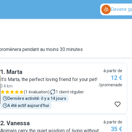
Devenir g
le promènera pendant au moins 30 minutes
1
.
Marta
à partir de
12 €
It's Marta, the perfect loving friend for your pet!
/promenade
3.4 km
(
1 évaluation
)
1
client régulier
Dernière activité: il y a 14 jours
A été actif aujourd'hui
2
.
Vanessa
à partir de
35 €
Animals carry the quiet wisdom of living without