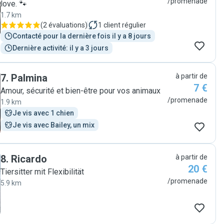
/promenade
love. 🐾
1.7 km
(
2 évaluations
)
1
client régulier
Contacté pour la dernière fois il y a 8 jours
Dernière activité: il y a 3 jours
7
.
Palmina
à partir de
7 €
Amour, sécurité et bien-être pour vos animaux
/promenade
1.9 km
Je vis avec 1 chien
Je vis avec Bailey, un mix
8
.
Ricardo
à partir de
20 €
Tiersitter mit Flexibilität
/promenade
5.9 km