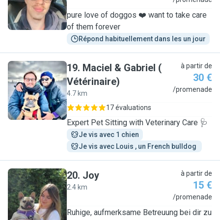
N
pure love of doggos ❤️ want to take care
of them forever
Répond habituellement dans les un jour
19
.
Maciel & Gabriel (
à partir de
30 €
Vétérinaire)
M
/promenade
4.7 km
17 évaluations
Expert Pet Sitting with Veterinary Care 🩺
Je vis avec 1 chien
Je vis avec Louis , un French bulldog 
20
.
Joy
à partir de
15 €
2.4 km
J
/promenade
Ruhige, aufmerksame Betreuung bei dir zu