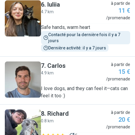
6
.
Iuliia
à partir de
11 €
4.7 km
I
/promenade
Safe hands, warm heart
Contacté pour la dernière fois il y a 7 
jours
Dernière activité: il y a 7 jours
7
.
Carlos
à partir de
15 €
4.9 km
C
/promenade
I love dogs, and they can feel it—cats can
feel it too :)
8
.
Richard
à partir de
20 €
0.8 km
R
/promenade