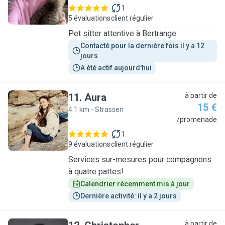
1
5 évaluations
client régulier
Pet sitter attentive à Bertrange
Contacté pour la dernière fois il y a 12 
jours
A été actif aujourd'hui
11
.
Aura
à partir de
15 €
4.1 km - Strassen
A
/promenade
1
9 évaluations
client régulier
Services sur-mesures pour compagnons
à quatre pattes!
Calendrier récemment mis à jour
Dernière activité: il y a 2 jours
à partir de