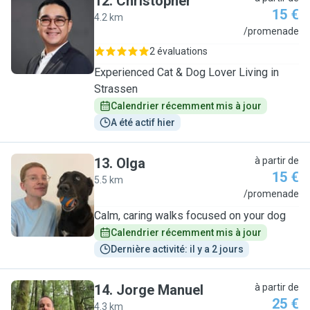
12
.
Christopher
15 €
4.2 km
C
/promenade
2 évaluations
Experienced Cat & Dog Lover Living in
Strassen
Calendrier récemment mis à jour
A été actif hier
13
.
Olga
à partir de
15 €
5.5 km
O
/promenade
Calm, caring walks focused on your dog
Calendrier récemment mis à jour
Dernière activité: il y a 2 jours
14
.
Jorge Manuel
à partir de
25 €
4.3 km