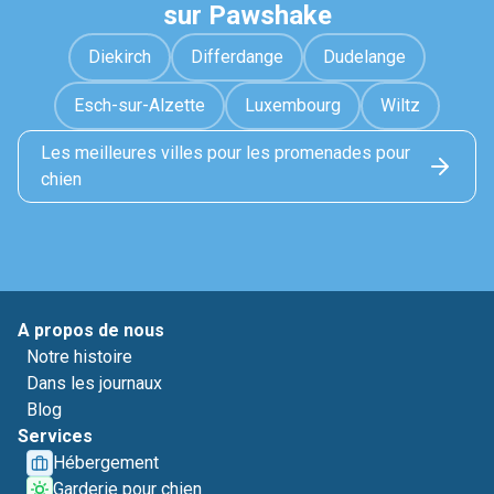
sur Pawshake
Diekirch
Differdange
Dudelange
Esch-sur-Alzette
Luxembourg
Wiltz
Les meilleures villes pour les promenades pour
chien
A propos de nous
Notre histoire
Dans les journaux
Blog
Services
Hébergement
Garderie pour chien