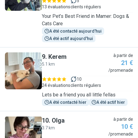
5
13 évaluations
clients réguliers
Your Pet’s Best Friend in Mamer: Dogs &
Cats Care
A été contacté aujourd'hui
A été actif aujourd'hui
9
.
Kerem
à partir de
21 €
5.1 km
K
/promenade
10
24 évaluations
clients réguliers
Lets be a friend you all little fellas
A été contacté hier
A été actif hier
10
.
Olga
à partir de
10 €
3.7 km
O
/promenade