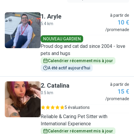
1
.
Aryle
à partir de
10 €
5.4 km
A
/promenade
NOUVEAU GARDIEN
Proud dog and cat dad since 2004 - love
pets and hugs
Calendrier récemment mis à jour
A été actif aujourd'hui
2
.
Catalina
à partir de
15 €
0.5 km
C
/promenade
5 évaluations
Reliable & Caring Pet Sitter with
International Experience
Calendrier récemment mis à jour