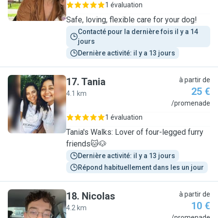
1 évaluation
Safe, loving, flexible care for your dog!
Contacté pour la dernière fois il y a 14 
jours
Dernière activité: il y a 13 jours
17
.
Tania
à partir de
25 €
4.1 km
T
/promenade
1 évaluation
Tania's Walks: Lover of four-legged furry
friends🐱🐶
Dernière activité: il y a 13 jours
Répond habituellement dans les un jour
18
.
Nicolas
à partir de
10 €
4.2 km
/promenade