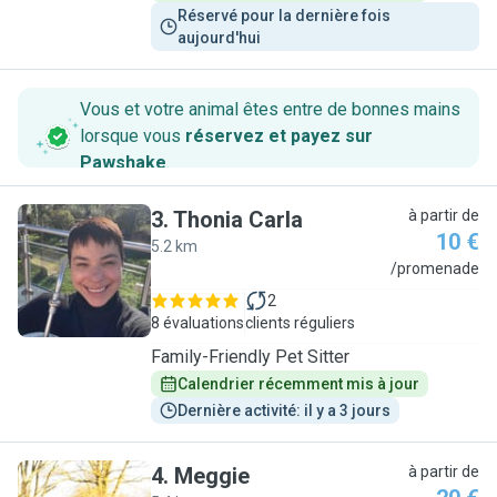
Réservé pour la dernière fois 
aujourd'hui
Vous et votre animal êtes entre de bonnes mains
lorsque vous
réservez et payez sur
Pawshake
.
3
.
Thonia Carla
à partir de
10 €
5.2 km
T
/promenade
2
8 évaluations
clients réguliers
Family-Friendly Pet Sitter
Calendrier récemment mis à jour
Dernière activité: il y a 3 jours
4
.
Meggie
à partir de