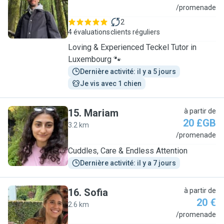
J
/promenade
2
4 évaluations
clients réguliers
Loving & Experienced Teckel Tutor in
Luxembourg 🐾
Dernière activité: il y a 5 jours
Je vis avec 1 chien
15
.
Mariam
à partir de
20 £GB
3.2 km
M
/promenade
Cuddles, Care & Endless Attention
Dernière activité: il y a 7 jours
16
.
Sofia
à partir de
20 €
2.6 km
S
/promenade