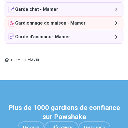
Garde chat
-
Mamer
Gardiennage de maison
-
Mamer
Garde d'animaux
-
Mamer
Flávia
Plus de 1000 gardiens de confiance
sur Pawshake
Diekirch
Differdange
Dudelange