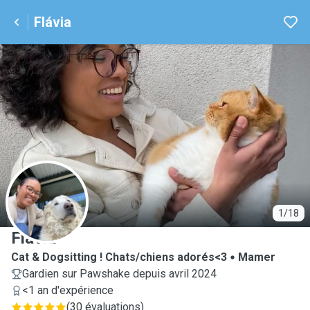
Flávia
F
1/18
Flávia
Cat & Dogsitting ! Chats/chiens adorés<3
Mamer
Gardien sur Pawshake depuis avril 2024
<1 an d'expérience
(
30 évaluations
)