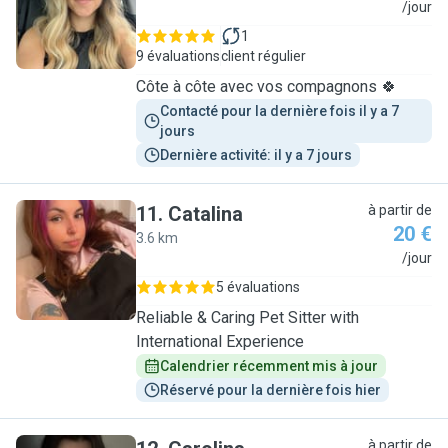
C
/jour
1
9 évaluations
client régulier
Côte à côte avec vos compagnons 🍀
Contacté pour la dernière fois il y a 7 
jours
Dernière activité: il y a 7 jours
11
.
Catalina
à partir de
20 €
3.6 km
C
/jour
5 évaluations
Reliable & Caring Pet Sitter with
International Experience
Calendrier récemment mis à jour
Réservé pour la dernière fois hier
à partir de