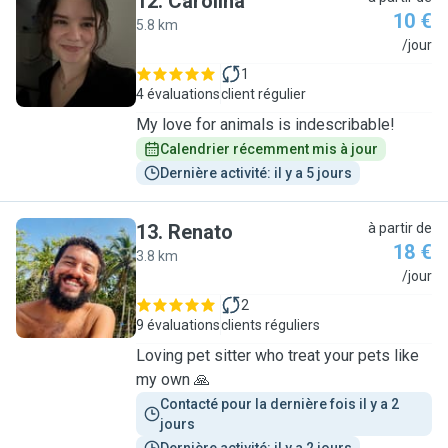
12
.
Carolina
10 €
5.8 km
C
/jour
1
4 évaluations
client régulier
My love for animals is indescribable!
Calendrier récemment mis à jour
Dernière activité: il y a 5 jours
13
.
Renato
à partir de
18 €
3.8 km
R
/jour
2
9 évaluations
clients réguliers
Loving pet sitter who treat your pets like
my own 🙏
Contacté pour la dernière fois il y a 2 
jours