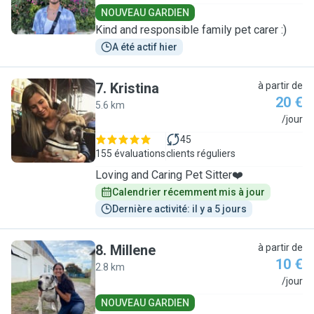
NOUVEAU GARDIEN
Kind and responsible family pet carer :)
A été actif hier
7
.
Kristina
à partir de
20 €
5.6 km
K
/jour
45
155 évaluations
clients réguliers
Loving and Caring Pet Sitter❤️
Calendrier récemment mis à jour
Dernière activité: il y a 5 jours
8
.
Millene
à partir de
10 €
2.8 km
M
/jour
NOUVEAU GARDIEN