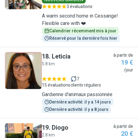
3 évaluations
A warm second home in Cessange!
Flexible care with ❤️.
Calendrier récemment mis à jour
Réservé pour la dernière fois hier
18
.
Leticia
à partir de
19 €
5.8 km
L
/jour
7
15 évaluations
clients réguliers
Gardienne d'animaux passionnée
Dernière activité: il y a 14 jours
Dernière activité: il y a 8 jours
19
.
Diogo
à partir de
20 €
2.8 km