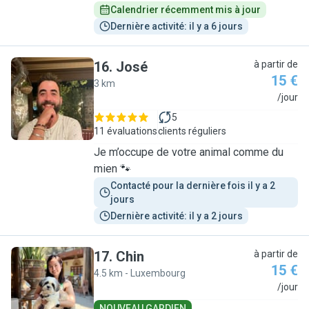
Calendrier récemment mis à jour
Dernière activité: il y a 6 jours
16
.
José
à partir de
15 €
3 km
J
/jour
5
11 évaluations
clients réguliers
Je m’occupe de votre animal comme du
mien 🐾
Contacté pour la dernière fois il y a 2 
jours
Dernière activité: il y a 2 jours
17
.
Chin
à partir de
15 €
4.5 km - Luxembourg
C
/jour
NOUVEAU GARDIEN