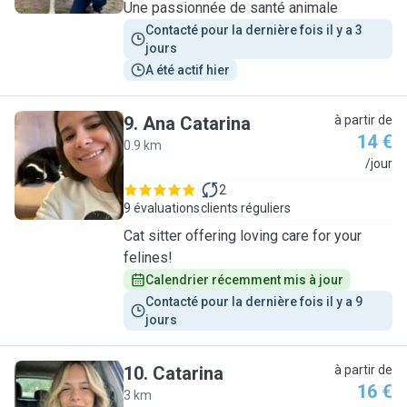
Une passionnée de santé animale
Contacté pour la dernière fois il y a 3 
jours
A été actif hier
9
.
Ana Catarina
à partir de
14 €
0.9 km
A
/jour
2
9 évaluations
clients réguliers
Cat sitter offering loving care for your
felines!
Calendrier récemment mis à jour
Contacté pour la dernière fois il y a 9 
jours
10
.
Catarina
à partir de
16 €
3 km