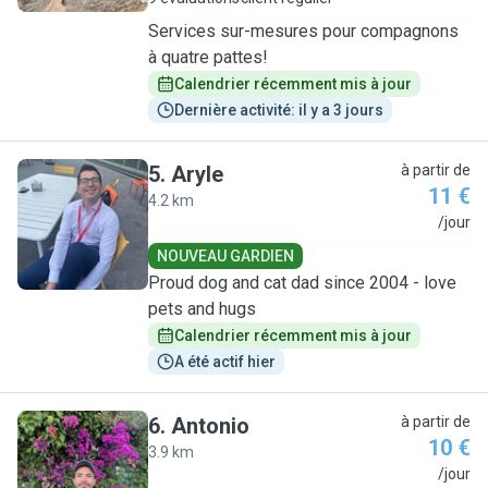
Services sur-mesures pour compagnons
à quatre pattes!
Calendrier récemment mis à jour
Dernière activité: il y a 3 jours
5
.
Aryle
à partir de
11 €
4.2 km
A
/jour
NOUVEAU GARDIEN
Proud dog and cat dad since 2004 - love
pets and hugs
Calendrier récemment mis à jour
A été actif hier
6
.
Antonio
à partir de
10 €
3.9 km
A
/jour