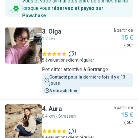
Vous et votre animal êtes entre de bonnes mains
lorsque vous
réservez et payez sur
Pawshake
.
3
.
Olga
à partir de
15 €
1.2 km
O
/jour
1
5 évaluations
client régulier
Pet sitter attentive à Bertrange
Contacté pour la dernière fois il y a 13 
jours
A été actif hier
4
.
Aura
à partir de
15 €
0.4 km - Strassen
A
/jour
1
9 évaluations
client régulier