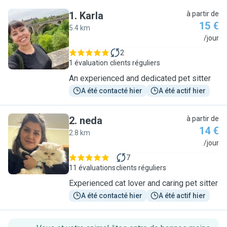
1
.
Karla
à partir de
15 €
5.4 km
K
/jour
2
1 évaluation
clients réguliers
An experienced and dedicated pet sitter
A été contacté hier
A été actif hier
2
.
neda
à partir de
14 €
2.8 km
N
/jour
7
11 évaluations
clients réguliers
Experienced cat lover and caring pet sitter
A été contacté hier
A été actif hier