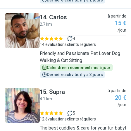
Dernière activité: il y a 2 jours
14
.
Carlos
à partir de
15 €
2.7 km
C
/jour
4
14 évaluations
clients réguliers
Friendly and Passionate Pet Lover Dog
Walking & Cat Sitting
Calendrier récemment mis à jour
Dernière activité: il y a 3 jours
15
.
Supra
à partir de
20 €
4.1 km
S
/jour
5
12 évaluations
clients réguliers
The best cuddles & care for your fur-baby!