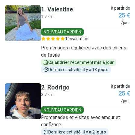
1
.
Valentine
à partir de
25 €
1.7 km
V
/jour
NOUVEAU GARDIEN
1 évaluation
Promenades régulières avec des chiens
de l’asile
Calendrier récemment mis à jour
Dernière activité: il y a 13 jours
2
.
Rodrigo
à partir de
25 €
3.7 km
R
/jour
NOUVEAU GARDIEN
Promenades et visites avec amour et
confiance
Dernière activité: il y a 2 jours