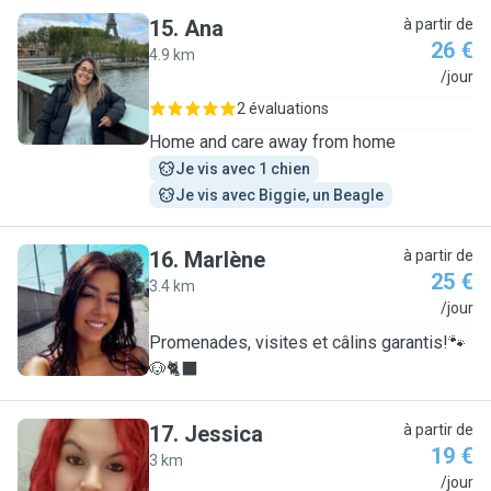
15
.
Ana
à partir de
26 €
4.9 km
A
/jour
2 évaluations
Home and care away from home
Je vis avec 1 chien
Je vis avec Biggie, un Beagle
16
.
Marlène
à partir de
25 €
3.4 km
M
/jour
Promenades, visites et câlins garantis!🐾
🐶🐈‍⬛
17
.
Jessica
à partir de
19 €
3 km
J
/jour