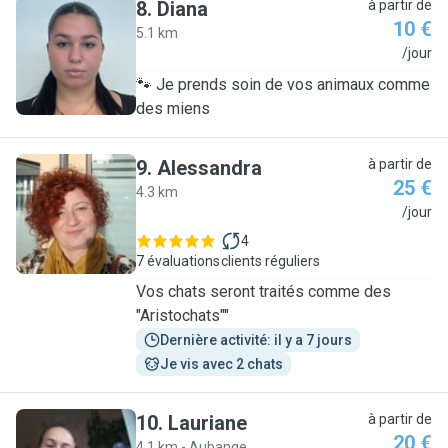
8
.
Diana
à partir de
10 €
5.1 km
D
/jour
🐾 Je prends soin de vos animaux comme
des miens
9
.
Alessandra
à partir de
25 €
4.3 km
A
/jour
4
7 évaluations
clients réguliers
Vos chats seront traités comme des
"Aristochats""
Dernière activité: il y a 7 jours
Je vis avec 2 chats
10
.
Lauriane
à partir de
20 €
4.1 km - Aubange