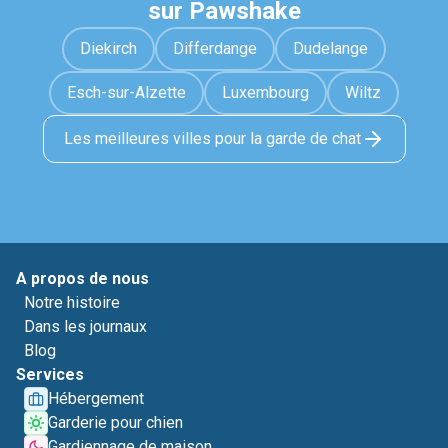
sur Pawshake
Diekirch
Differdange
Dudelange
Esch-sur-Alzette
Luxembourg
Wiltz
Les meilleures villes pour la garde de chat
A propos de nous
Notre histoire
Dans les journaux
Blog
Services
Hébergement
Garderie pour chien
Gardiennage de maison