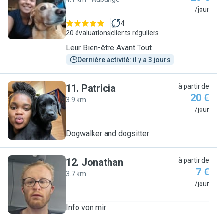
L
/jour
4
20 évaluations
clients réguliers
Leur Bien-être Avant Tout
Dernière activité: il y a 3 jours
11
.
Patricia
à partir de
20 €
3.9 km
P
/jour
Dogwalker and dogsitter
12
.
Jonathan
à partir de
7 €
3.7 km
J
/jour
Info von mir