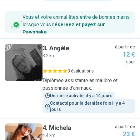
Vous et votre animal êtes entre de bonnes mains
lorsque vous
réservez et payez sur
Pawshake
.
3
.
Angèle
à partir de
12 €
3.2 km
A
/jour
3 évaluations
Diplômée assistante animalière et
passionnée d'animaux.
Dernière activité: il y a 14 jours
Contacté pour la dernière fois il y a 4 
jours
4
.
Michela
à partir de
23 €
4.4 km