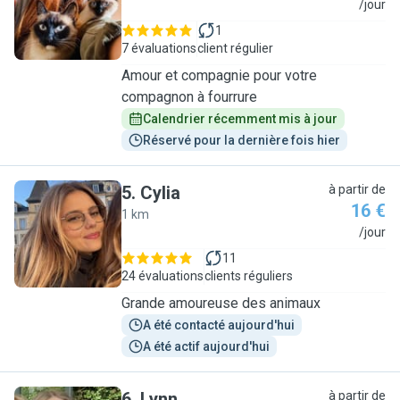
M
/jour
1
7 évaluations
client régulier
Amour et compagnie pour votre
compagnon à fourrure
Calendrier récemment mis à jour
Réservé pour la dernière fois hier
5
.
Cylia
à partir de
16 €
1 km
C
/jour
11
24 évaluations
clients réguliers
Grande amoureuse des animaux
A été contacté aujourd'hui
A été actif aujourd'hui
6
.
Lynn
à partir de