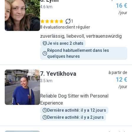
16 €
4.6 km
L
/jour
1
8 évaluations
client régulier
zuverlässig, liebevoll, vertrauenswürdig
Je vis avec 2 chats
Répond habituellement dans les 
quelques heures
7
.
Yevtikhova
à partir de
12 €
3.5 km
Y
/jour
Reliable Dog Sitter with Personal
Experience
Dernière activité: il y a 12 jours
Dernière activité: il y a 2 jours