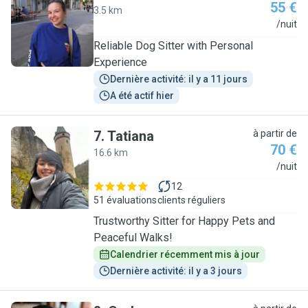
55 €
3.5 km
Y
/nuit
Reliable Dog Sitter with Personal
Experience
Dernière activité: il y a 11 jours
A été actif hier
7
.
Tatiana
à partir de
70 €
16.6 km
T
/nuit
12
51 évaluations
clients réguliers
Trustworthy Sitter for Happy Pets and
Peaceful Walks!
Calendrier récemment mis à jour
Dernière activité: il y a 3 jours