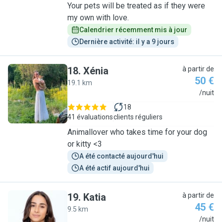
Your pets will be treated as if they were
my own with love.
Calendrier récemment mis à jour
Dernière activité: il y a 9 jours
18
.
Xénia
à partir de
50 €
19.1 km
X
/nuit
18
41 évaluations
clients réguliers
Animallover who takes time for your dog
or kitty <3
A été contacté aujourd'hui
A été actif aujourd'hui
19
.
Katia
à partir de
45 €
9.5 km
K
/nuit