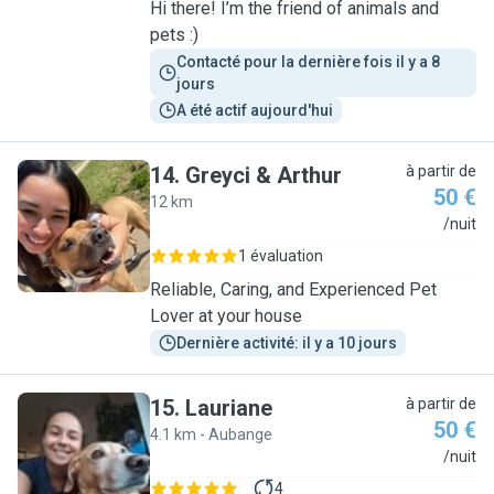
Hi there! I’m the friend of animals and
pets :)
Contacté pour la dernière fois il y a 8 
jours
A été actif aujourd'hui
14
.
Greyci & Arthur
à partir de
50 €
12 km
G
/nuit
1 évaluation
Reliable, Caring, and Experienced Pet
Lover at your house
Dernière activité: il y a 10 jours
15
.
Lauriane
à partir de
50 €
4.1 km - Aubange
L
/nuit
4