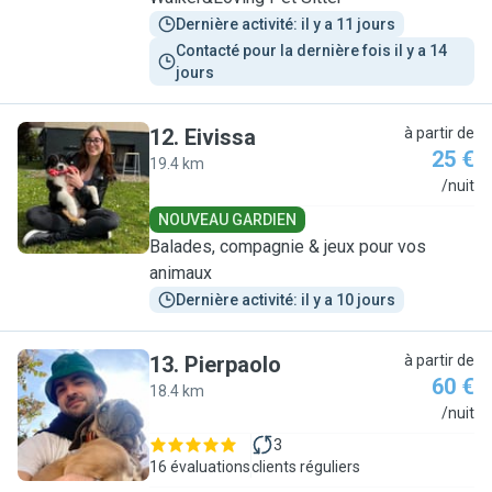
Dernière activité: il y a 11 jours
Contacté pour la dernière fois il y a 14 
jours
12
.
Eivissa
à partir de
25 €
19.4 km
E
/nuit
NOUVEAU GARDIEN
Balades, compagnie & jeux pour vos
animaux
Dernière activité: il y a 10 jours
13
.
Pierpaolo
à partir de
60 €
18.4 km
P
/nuit
3
16 évaluations
clients réguliers