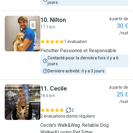
jours
10
.
Nilton
à partir de
30 €
17.1 km
N
/nuit
1 évaluation
Petsitter Passionné et Responsable
Contacté pour la dernière fois il y a 6 
jours
Dernière activité: il y a 3 jours
11
.
Cecile
à partir de
25 €
18.6 km
C
/nuit
2
2 évaluations
clients réguliers
Cecile’s Walk&Wag. Reliable Dog
Walker&Loving Pet Sitter