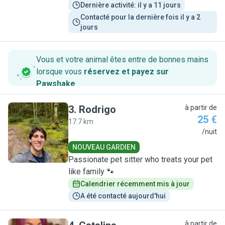
Dernière activité: il y a 11 jours
Contacté pour la dernière fois il y a 2 
jours
Vous et votre animal êtes entre de bonnes mains
lorsque vous
réservez et payez sur
Pawshake
.
3
.
Rodrigo
à partir de
25 €
17.7 km
R
/nuit
NOUVEAU GARDIEN
Passionate pet sitter who treats your pet
like family 🐾
Calendrier récemment mis à jour
A été contacté aujourd'hui
à partir de