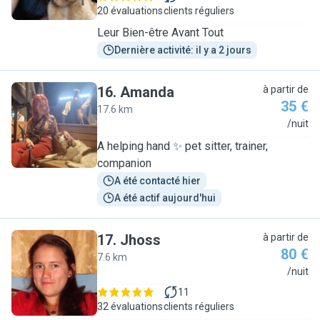
20 évaluations
clients réguliers
Leur Bien-être Avant Tout
Dernière activité: il y a 2 jours
16
.
Amanda
à partir de
35 €
17.6 km
A
/nuit
A helping hand ✨️ pet sitter, trainer,
companion
A été contacté hier
A été actif aujourd'hui
17
.
Jhoss
à partir de
80 €
7.6 km
J
/nuit
11
32 évaluations
clients réguliers