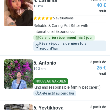
4
.
Catalina
40 €
13 km
C
/nuit
5 évaluations
Reliable & Caring Pet Sitter with
International Experience
Calendrier récemment mis à jour
Réservé pour la dernière fois 
aujourd'hui
5
.
Antonio
à partir de
25 €
19.3 km
A
/nuit
NOUVEAU GARDIEN
Kind and responsible family pet carer :)
A été actif aujourd'hui
6
.
Yevtikhova
à partir de