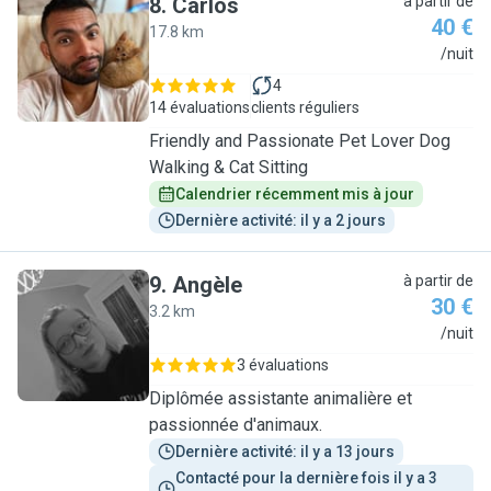
8
.
Carlos
à partir de
40 €
17.8 km
C
/nuit
4
14 évaluations
clients réguliers
Friendly and Passionate Pet Lover Dog
Walking & Cat Sitting
Calendrier récemment mis à jour
Dernière activité: il y a 2 jours
9
.
Angèle
à partir de
30 €
3.2 km
A
/nuit
3 évaluations
Diplômée assistante animalière et
passionnée d'animaux.
Dernière activité: il y a 13 jours
Contacté pour la dernière fois il y a 3 