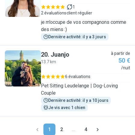
1
2 évaluations
client régulier
je m’occupe de vos compagnons comme
des miens :)
Dernière activité: il y a 3 jours
20
.
Juanjo
à partir de
50 €
13.7 km
J
/nuit
6 évaluations
Pet Sitting Leudelange | Dog-Loving
Couple
Dernière activité: il y a 10 jours
Je vis avec 1 chien
1
2
...
4